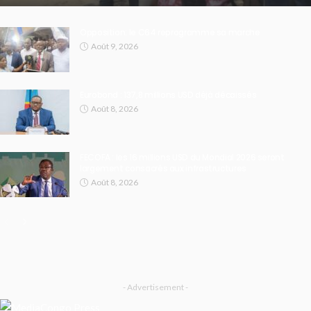
Opposition: le C64 reprogramme sa marche
Août 9, 2026
Eurobond : 137,8 millions USD déjà décaissés
Août 8, 2026
FECOFA : les 16 millions USD du Mondial 2026 seront
largement consacrés aux infrastructures
Août 8, 2026
- Advertisement -