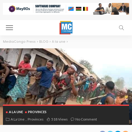
MediaCongo Press
>
BLOG
>
A la une
>
A LA UNE
PROVINCES
A La Une
Provinces
518 Views
No Comment