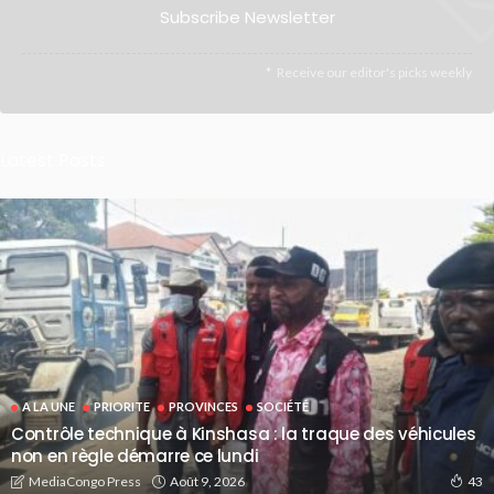
Subscribe Newsletter
Receive our editor's picks weekly
Latest Posts
A LA UNE
PRIORITE
PROVINCES
SOCIÉTÉ
Contrôle technique à Kinshasa : la traque des véhicules
non en règle démarre ce lundi
Août 9, 2026
MediaCongo Press
43