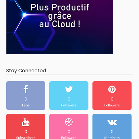
Stay Connected
0
0
0
Fans
Followers
Followers
0
0
0
Subscribers
Followers
Members