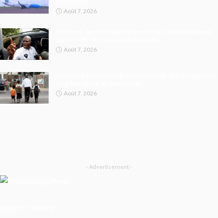
allégations
Août 7, 2026
Kinshasa : Martin Fayulu critique le coût et la fréquence
du contrôle technique des véhicules
Août 7, 2026
La rentrée scolaire 2026 – 2027 en péril : des enseignants
en grève dès le 1er septembre
Août 7, 2026
- Advertisement -
Latest Tweets