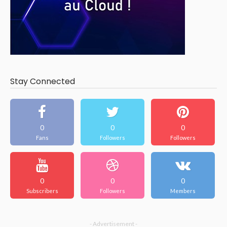
Stay Connected
0
0
0
Fans
Followers
Followers
0
0
0
Subscribers
Followers
Members
- Advertisement -