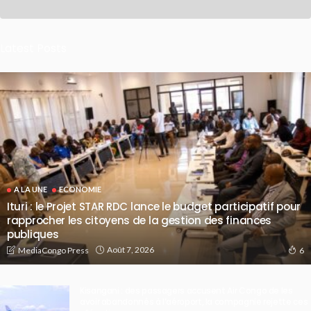
Latest Posts
A LA UNE
ECONOMIE
Ituri : le Projet STAR RDC lance le budget participatif pour
rapprocher les citoyens de la gestion des finances
publiques
Août 7, 2026
MediaCongo Press
6
Kisangani : des passagers accusent Air Congo de les
avoir abandonnés à l’aéroport, la compagnie rejette ces