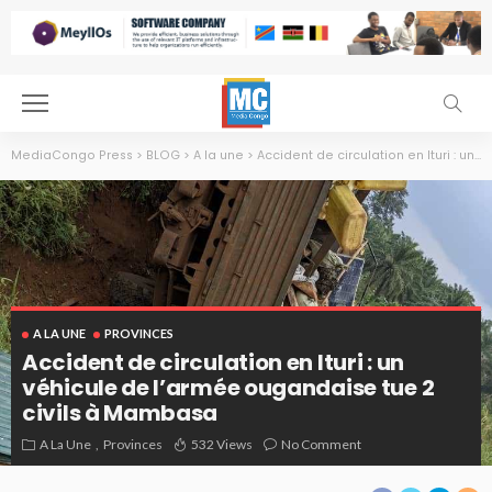
MediaCongo Press
>
BLOG
>
A la une
>
Accident de circulation en Ituri : un véhicule de l’armée ougandaise tue 2 civils à Mambasa
A LA UNE
PROVINCES
Accident de circulation en Ituri : un
véhicule de l’armée ougandaise tue 2
civils à Mambasa
A La Une
Provinces
532 Views
No Comment