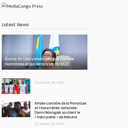
Latest News
Goma: la Ceni vandalisée par l’armée
rwandaise et les terroristes du M23
Février 19, 2022
Affaire contrôle de la Primature
et l’Assemblée nationale :
Diomi Ndongala soutient le
« franc parler » de Kabund
Janvier 22, 2021