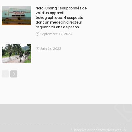
Nord-Ubangi : soupçonnés de
vol d’un appareil
échographique, 4 suspects
dont un médecin directeur
risquent 20 ans de prison
Septembre 17, 2024
Juin 16, 2022
Receive our editor's picks weekly