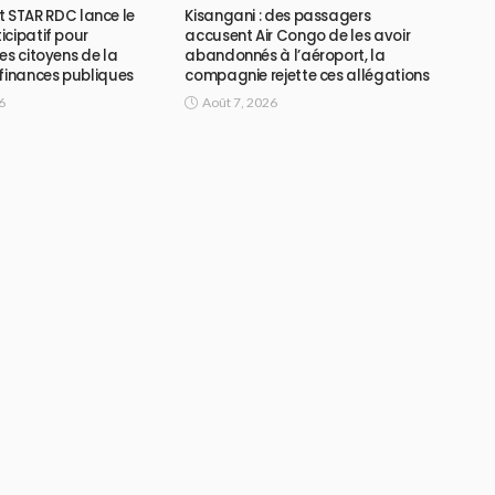
ojet STAR RDC lance le
Kisangani : des passagers
icipatif pour
accusent Air Congo de les avoir
es citoyens de la
abandonnés à l’aéroport, la
 finances publiques
compagnie rejette ces allégations
6
Août 7, 2026