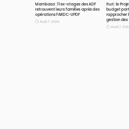
Mambasa : 11 ex-otages des ADF
Ituri : le Pr
retrouvent leurs familles après des
budget part
opérations FARDC-UPDF
rapprocher l
gestion des
Août 7, 2026
Août 7, 202