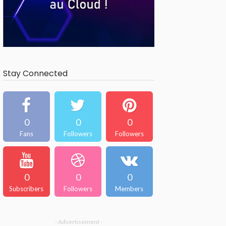
Stay Connected
0
0
0
Fans
Followers
Followers
0
0
0
Subscribers
Followers
Members
- Advertisement -