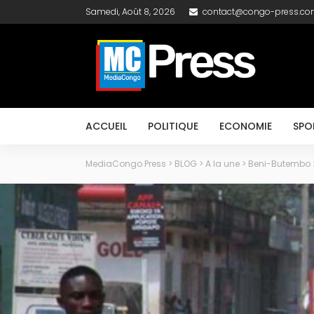
Samedi, Août 8, 2026
contact@congo-press.c
ACCUEIL
POLITIQUE
ECONOMIE
SPO
MediaCongo Press
>
BLOG
>
A la une
>
Beni-Butembo : 