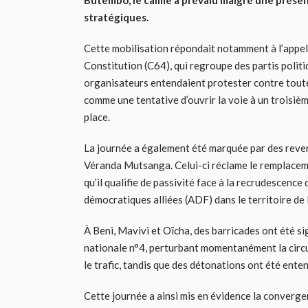
Butembo, le calme a prévalu malgré une présenc
stratégiques.
Cette mobilisation répondait notamment à l’appel d
Constitution (C64), qui regroupe des partis polit
organisateurs entendaient protester contre toute 
comme une tentative d’ouvrir la voie à un troisiè
place.
La journée a également été marquée par des reve
Véranda Mutsanga. Celui-ci réclame le remplacem
qu’il qualifie de passivité face à la recrudescenc
démocratiques alliées (ADF) dans le territoire de 
À Beni, Mavivi et Oïcha, des barricades ont été si
nationale n°4, perturbant momentanément la circul
le trafic, tandis que des détonations ont été ente
Cette journée a ainsi mis en évidence la converge