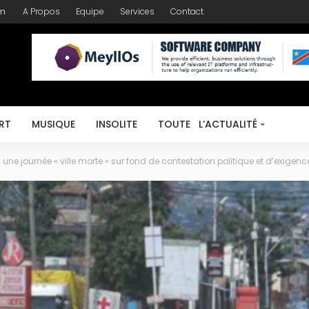
om
A Propos
Equipe
Services
Contact
RT
MUSIQUE
INSOLITE
TOUTE L’ACTUALITÉ
une journée « ville morte » sur fond de contestation politique et d’exigenc