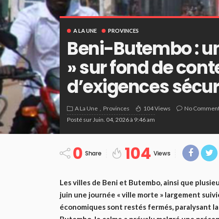
A LA UNE
PROVINCES
Beni-Butembo : un
» sur fond de cont
d’exigences sécur
A La Une
Provinces
104 Views
No Commen
Posté sur
Juin. 04, 2026 à 9:46 am
0
104
Share
Views
Les villes de Beni et Butembo, ainsi que plusie
juin une journée « ville morte » largement suiv
économiques sont restés fermés, paralysant la