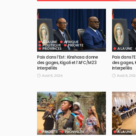
A LA UNE
AFRIQUE
POLITIQUE
PRIORITE
PROVINCES
A LA UNE
Paix dans l’Est : Kinshasa donne
Paix dans l’
des gages, Kigali et l’AFC/M23
des gages, K
interpellés
interpellés
Août 8, 2026
Août 8, 202
PRIORITE
PROVINCES
A LA UNE