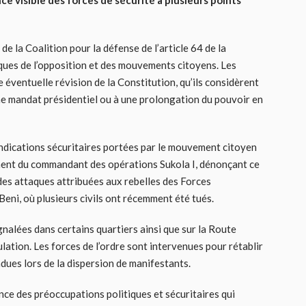
e visible des forces de sécurité à plusieurs points
e la Coalition pour la défense de l’article 64 de la
iques de l’opposition et des mouvements citoyens. Les
éventuelle révision de la Constitution, qu’ils considèrent
me mandat présidentiel ou à une prolongation du pouvoir en
ndications sécuritaires portées par le mouvement citoyen
ent du commandant des opérations Sukola I, dénonçant ce
e des attaques attribuées aux rebelles des Forces
Beni, où plusieurs civils ont récemment été tués.
gnalées dans certains quartiers ainsi que sur la Route
ation. Les forces de l’ordre sont intervenues pour rétablir
ndues lors de la dispersion de manifestants.
nce des préoccupations politiques et sécuritaires qui