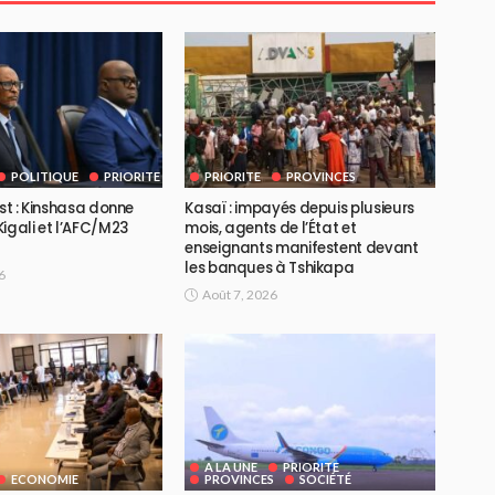
POLITIQUE
PRIORITE
PRIORITE
PROVINCES
Est : Kinshasa donne
Kasaï : impayés depuis plusieurs
igali et l’AFC/M23
mois, agents de l’État et
enseignants manifestent devant
les banques à Tshikapa
6
Août 7, 2026
A LA UNE
PRIORITE
ECONOMIE
PROVINCES
SOCIÉTÉ