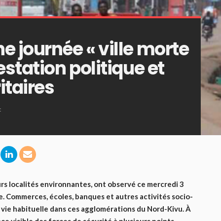
e journée « ville morte
estation politique et
itaires
t
urs localités environnantes, ont observé ce mercredi 3
ie. Commerces, écoles, banques et autres activités socio-
 vie habituelle dans ces agglomérations du Nord-Kivu. À