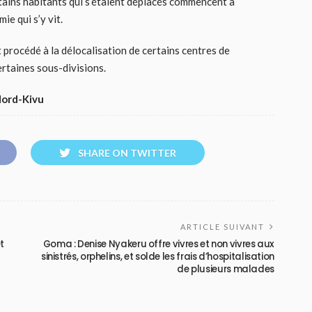
rtains habitants qui s’étaient déplacés commencent à
ie qui s’y vit.
 procédé à la délocalisation de certains centres de
rtaines sous-divisions.
ord-Kivu
SHARE ON TWITTER
ARTICLE SUIVANT
t
Goma : Denise Nyakeru offre vivres et non vivres aux
sinistrés, orphelins, et solde les frais d’hospitalisation
de plusieurs malades