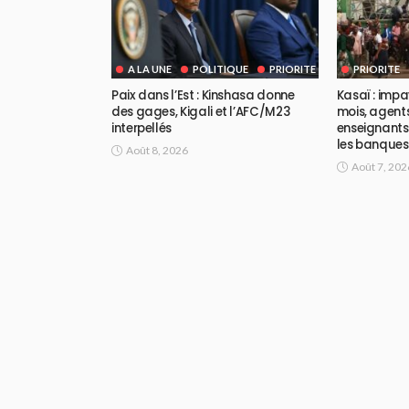
A LA UNE
POLITIQUE
PRIORITE
PRIORITE
Paix dans l’Est : Kinshasa donne
Kasaï : impa
des gages, Kigali et l’AFC/M23
mois, agents
interpellés
enseignants
les banques
Août 8, 2026
Août 7, 202