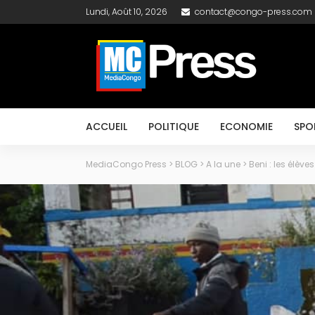
Lundi, Août 10, 2026
contact@congo-press.com
ACCUEIL
POLITIQUE
ECONOMIE
SPO
MediaCongo Press
>
BLOG
>
A la une
>
Beni : les élèv