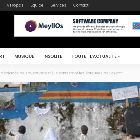
A Propos
Equipe
Services
Contact
RT
MUSIQUE
INSOLITE
TOUTE L’ACTUALITÉ
es déplacés ne savent pas où ils passeront les épreuves de l’exetat