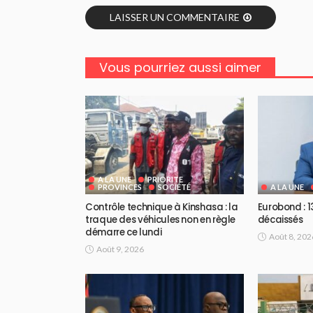
LAISSER UN COMMENTAIRE
Vous pourriez aussi aimer
A LA UNE
PRIORITE
PROVINCES
SOCIÉTÉ
A LA UNE
Contrôle technique à Kinshasa : la
Eurobond : 1
traque des véhicules non en règle
décaissés
démarre ce lundi
Août 8, 202
Août 9, 2026