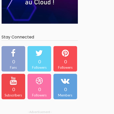
Stay Connected
0
0
0
Fans
Followers
Followers
0
0
0
Subscribers
Followers
Members
- Advertisement -