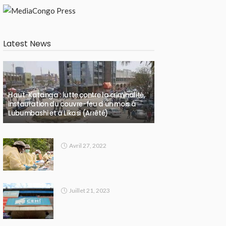
Latest News
Haut-Katanga : lutte contre la criminalité,
instauration du couvre-feu d’un mois à
Lubumbashi et à Likasi (Arrêté)
Avril 27, 2022
Juillet 21, 2023