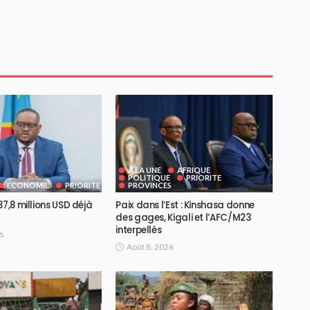
A LA UNE
AFRIQUE
POLITIQUE
PRIORITE
ECONOMIE
PRIORITE
PROVINCES
37,8 millions USD déjà
Paix dans l’Est : Kinshasa donne
des gages, Kigali et l’AFC/M23
interpellés
6
Août 8, 2026