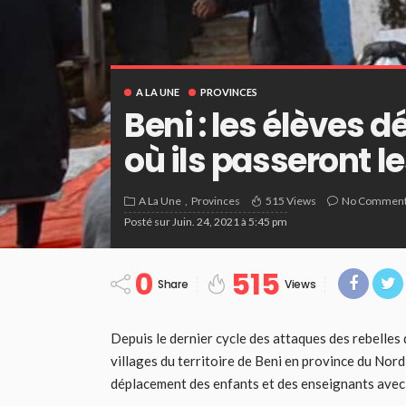
A LA UNE
PROVINCES
Beni : les élèves 
où ils passeront l
A La Une
Provinces
515 Views
No Commen
Posté sur
Juin. 24, 2021 à 5:45 pm
0
515
Share
Views
Depuis le dernier cycle des attaques des rebelles
villages du territoire de Beni en province du Nord
déplacement des enfants et des enseignants avec 