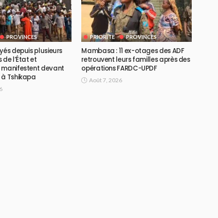
PROVINCES
PRIORITE
PROVINCES
yés depuis plusieurs
Mambasa : 11 ex-otages des ADF
 de l’État et
retrouvent leurs familles après des
 manifestent devant
opérations FARDC-UPDF
 à Tshikapa
Août 7, 2026
6