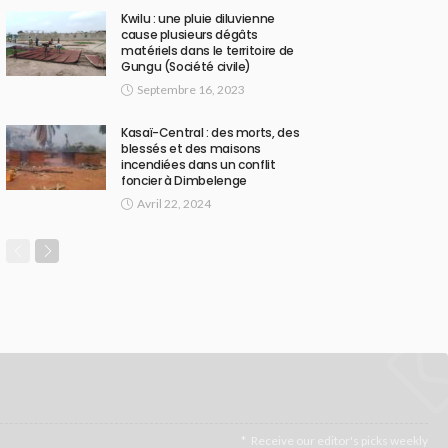
Kwilu : une pluie diluvienne
cause plusieurs dégâts
matériels dans le territoire de
Gungu (Société civile)
Septembre 16, 2023
Kasaï-Central : des morts, des
blessés et des maisons
incendiées dans un conflit
foncier à Dimbelenge
Avril 22, 2024
Receive our editor's picks weekly