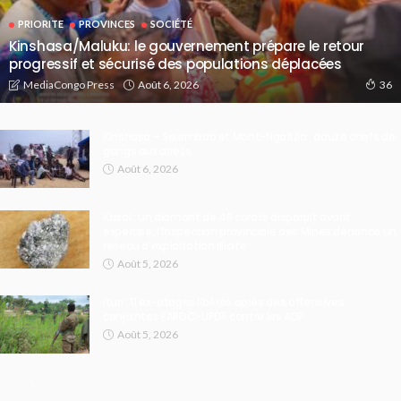
PRIORITE
PROVINCES
SOCIÉTÉ
Kinshasa/Maluku: le gouvernement prépare le retour
progressif et sécurisé des populations déplacées
Août 6, 2026
MediaCongo Press
36
Kinshasa – Selembao et Mont-Ngafula : douze chefs de
gangs aux arrêts
Août 6, 2026
Kasaï : un diamant de 48 carats disparaît avant
expertise, l’Inspection provinciale des Mines dénonce un
réseau d’exploitation illicite
Août 5, 2026
Ituri : 11 ex-otages libérés après des offensives
conjointes FARDC-UPDF contre les ADF
Août 5, 2026