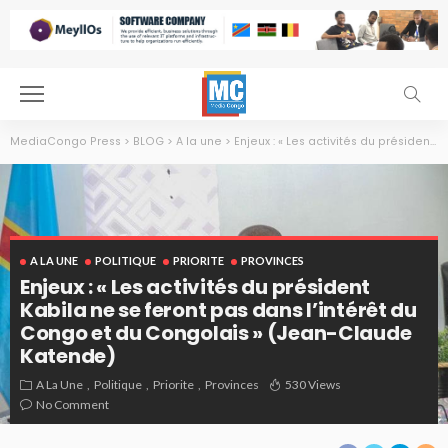
MediaCongo Press
>
BLOG
>
A la une
>
Enjeux : « Les activités du président Kabila ne se feront pas dans l’intérêt du Congo et du Congolais » (Jean-Claude Katende)
A LA UNE
POLITIQUE
PRIORITE
PROVINCES
Enjeux : « Les activités du président
Kabila ne se feront pas dans l’intérêt du
Congo et du Congolais » (Jean-Claude
Katende)
A La Une
Politique
Priorite
Provinces
530 Views
No Comment