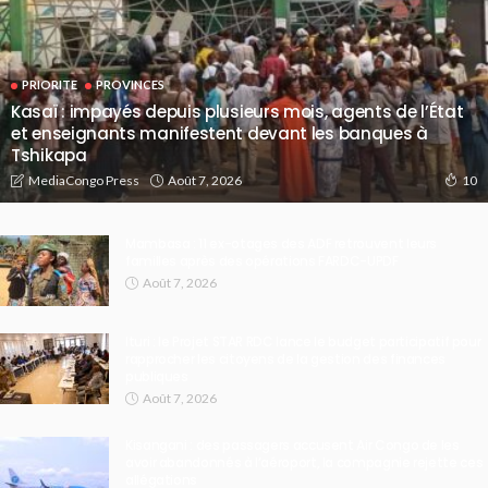
PRIORITE
PROVINCES
Kasaï : impayés depuis plusieurs mois, agents de l’État
et enseignants manifestent devant les banques à
Tshikapa
Août 7, 2026
MediaCongo Press
10
Mambasa : 11 ex-otages des ADF retrouvent leurs
familles après des opérations FARDC-UPDF
Août 7, 2026
Ituri : le Projet STAR RDC lance le budget participatif pour
rapprocher les citoyens de la gestion des finances
publiques
Août 7, 2026
Kisangani : des passagers accusent Air Congo de les
avoir abandonnés à l’aéroport, la compagnie rejette ces
allégations