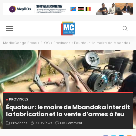
MediaCongo Press
>
BLOG
>
Provinces
>
Équateur : le maire de Mbandaka interdit la fabrication et la vente d’armes à feu
PROVINCES
Équateur : le maire de Mbandaka interdit
la fabrication et la vente d’armes à feu
Provinces
710 Views
No Comment