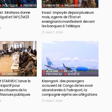
POLITIQUE
PRIORITE
PRIORITE
PROVINCES
Est : Kinshasa donne
Kasaï : impayés depuis plusieurs
igali et l’AFC/M23
mois, agents de l’État et
enseignants manifestent devant
les banques à Tshikapa
6
Août 7, 2026
A LA UNE
PRIORITE
ECONOMIE
PROVINCES
SOCIÉTÉ
ojet STAR RDC lance le
Kisangani : des passagers
icipatif pour
accusent Air Congo de les avoir
es citoyens de la
abandonnés à l’aéroport, la
 finances publiques
compagnie rejette ces allégations
6
Août 7, 2026