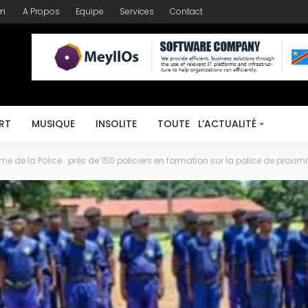
om
A Propos
Equipe
Services
Contact
RT
MUSIQUE
INSOLITE
TOUTE L’ACTUALITÉ
e de la Police : près de 150 policiers en formation sur la police de proximi