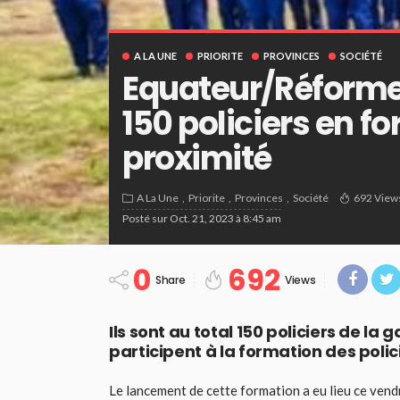
A LA UNE
PRIORITE
PROVINCES
SOCIÉTÉ
Equateur/Réforme d
150 policiers en fo
proximité
A La Une
Priorite
Provinces
Société
692 View
Posté sur
Oct. 21, 2023 à 8:45 am
0
692
Share
Views
Ils sont au total 150 policiers de 
participent à la formation des poli
Le lancement de cette formation a eu lieu ce ve