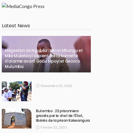
Latest News
Mégestion de Ngobila : Néron Mbungu et
Mike Mukebayi avaient tiré la sonnette
d’alarme avant Godé Mpoyi et Gecoco
Mulumba
Novembre 25, 2022
Butembo : 23 prisonniers
graciés par le chef de l’État,
libérés de la prison Kakwangura
Février 22, 2021