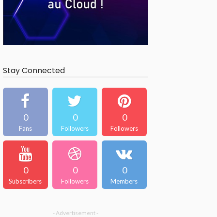
Stay Connected
0
0
0
Fans
Followers
Followers
0
0
0
Subscribers
Followers
Members
- Advertisement -