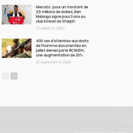
Mercato : pour un montant de
3,5 millions de dollars, Ben
Malango signe pour 3 ans au
club Emirati de Sharjah
Juillet 27, 2021
400 cas d’atteintes aux droits
de l’homme documentés en
juillet dernier par le BCNUDH,
une augmentation de 20%
Septembre 4, 2024
Receive our editor's picks weekly