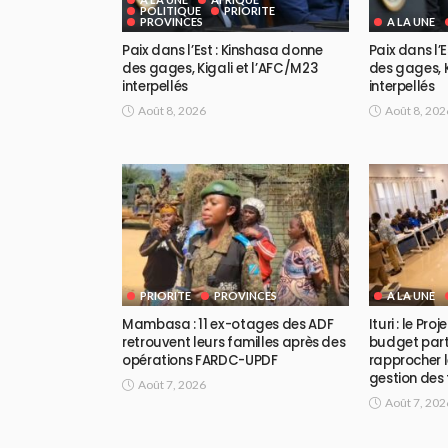
POLITIQUE
PRIORITE
PROVINCES
A LA UNE
Paix dans l’Est : Kinshasa donne
Paix dans l’
des gages, Kigali et l’AFC/M23
des gages, K
interpellés
interpellés
Août 8, 2026
Août 8, 202
PRIORITE
PROVINCES
A LA UNE
Mambasa : 11 ex-otages des ADF
Ituri : le Pr
retrouvent leurs familles après des
budget part
opérations FARDC-UPDF
rapprocher l
gestion des
Août 7, 2026
Août 7, 202