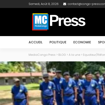
Samedi, Août 8, 2026
contact@congo-press.c
ACCUEIL
POLITIQUE
ECONOMIE
SPO
MediaCongo Press
>
BLOG
>
A la une
>
Equateur/Réform