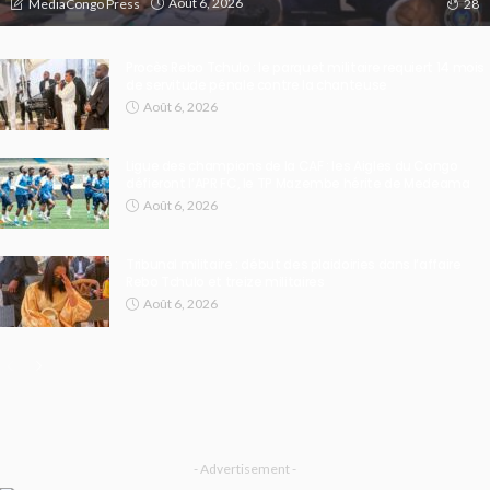
Août 6, 2026
MediaCongo Press
28
Procès Rebo Tchulo : le parquet militaire requiert 14 mois
de servitude pénale contre la chanteuse
Août 6, 2026
Ligue des champions de la CAF : les Aigles du Congo
défieront l’APR FC, le TP Mazembe hérite de Medeama
Août 6, 2026
Tribunal militaire : début des plaidoiries dans l’affaire
Rebo Tchulo et treize militaires
Août 6, 2026
- Advertisement -