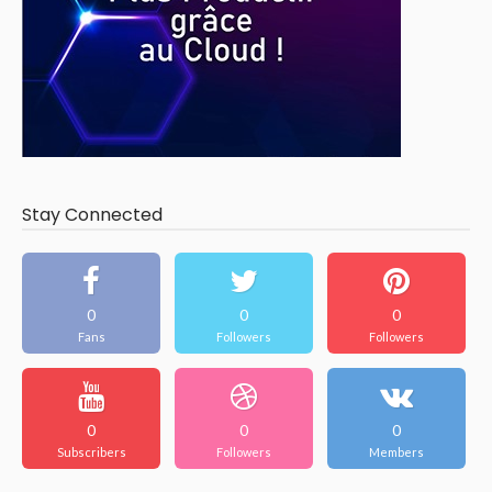
Stay Connected
0
0
0
Fans
Followers
Followers
0
0
0
Subscribers
Followers
Members