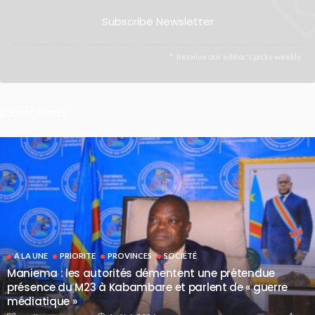
Subscribe Newsletter
Receive our editor's picks weekly
Latest Posts
A LA UNE
PRIORITE
PROVINCES
SOCIÉTÉ
Maniema : les autorités démentent une prétendue
présence du M23 à Kabambare et parlent de « guerre
médiatique »