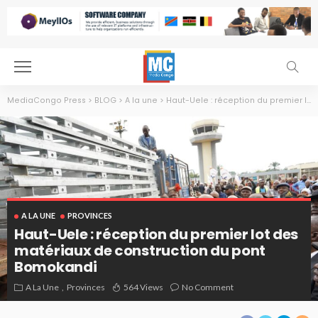
MediaCongo Press
>
BLOG
>
A la une
>
Haut-Uele : réception du premier lot des matériaux de construction du pont Bomokandi
A LA UNE
PROVINCES
Haut-Uele : réception du premier lot des
matériaux de construction du pont
Bomokandi
Jean Bakomito Gambu, gouverneur de la province du Haut-Uele
A La Une
Provinces
564 Views
No Comment