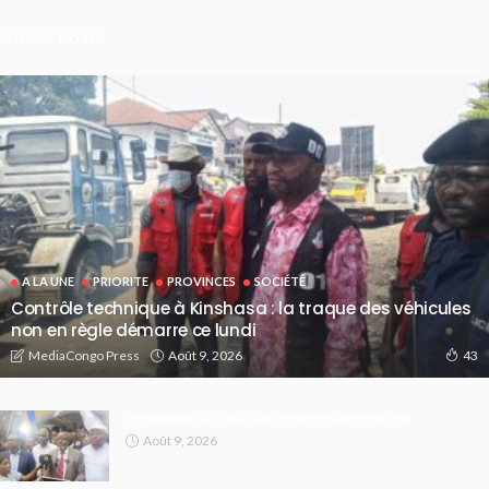
Latest Posts
A LA UNE
PRIORITE
PROVINCES
SOCIÉTÉ
Contrôle technique à Kinshasa : la traque des véhicules
non en règle démarre ce lundi
Août 9, 2026
MediaCongo Press
43
Opposition: le C64 reprogramme sa marche
Août 9, 2026