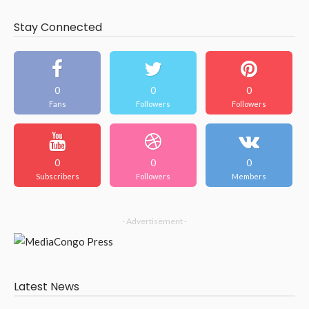
Stay Connected
0
0
0
Fans
Followers
Followers
0
0
0
Subscribers
Followers
Members
- Advertisement -
Latest News