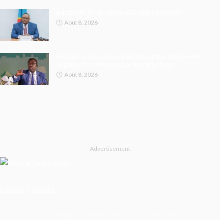
Eurobond : 137,8 millions USD déjà décaissés
Août 8, 2026
FECOFA : les 16 millions USD du Mondial 2026 seront
largement consacrés aux infrastructures
Août 8, 2026
- Advertisement -
Latest Tweets
Missing Consumer Key - Check Settings