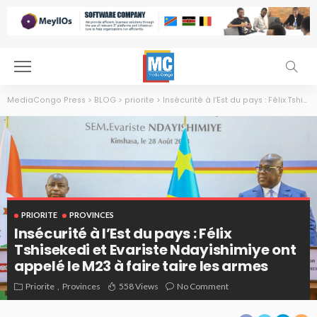
MediaCongo Press
>
BLOG
>
priorite
>
Insécurité à l’Est du pays : Félix Tshisekedi et Evariste Ndayishimiye ont appelé le M23 à faire taire les armes
PRIORITE
PROVINCES
Insécurité à l’Est du pays : Félix
Tshisekedi et Evariste Ndayishimiye ont
appelé le M23 à faire taire les armes
Priorite
Provinces
558 Views
No Comment