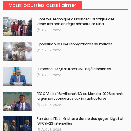
Vous pourriez aussi aimer
Contrôle technique à Kinshasa : la traque des
véhicules non en règle démarre ce lundi
Août 9, 2026
Opposition: le C64 reprogramme sa marche
Août 9, 2026
Eurobond : 137,8 millions USD déjà décaissés
Août 8, 2026
FECOFA : les 16 millions USD du Mondial 2026 seront
largement consacrés aux infrastructures
Août 8, 2026
Paix dans l’Est : Kinshasa donne des gages, Kigali et
l’AFC/M23 interpellés
Août 8, 2026