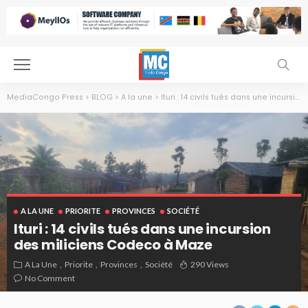
MediaCongo Press
>
BLOG
>
A la une
>
Ituri : 14 civils tués dans une incursion des miliciens Codeco à Maze
A LA UNE
PRIORITE
PROVINCES
SOCIÉTÉ
Ituri : 14 civils tués dans une incursion
des miliciens Codeco à Maze
A La Une
Priorite
Provinces
Société
290 Views
No Comment