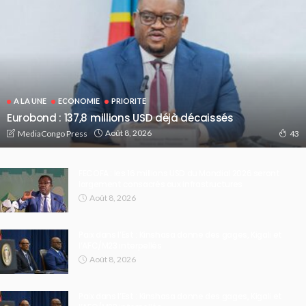
A LA UNE
ECONOMIE
PRIORITE
Eurobond : 137,8 millions USD déjà décaissés
Août 8, 2026
MediaCongo Press
43
FECOFA : les 16 millions USD du Mondial 2026 seront
largement consacrés aux infrastructures
Août 8, 2026
Paix dans l’Est : Kinshasa donne des gages, Kigali et
l’AFC/M23 interpellés
Août 8, 2026
Paix dans l’Est : Kinshasa donne des gages, Kigali et