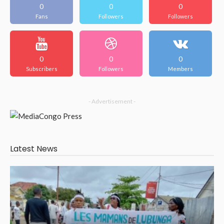
0
0
0
Fans
Followers
Followers
0
0
0
Subscribers
Followers
Members
- Advertisement -
Latest News