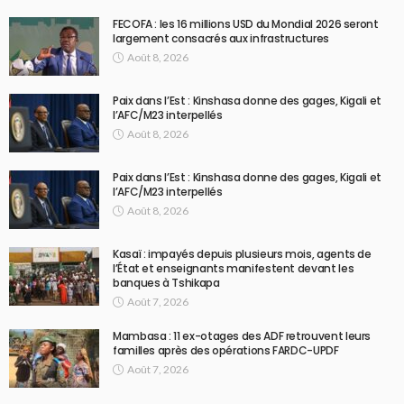
FECOFA : les 16 millions USD du Mondial 2026 seront
largement consacrés aux infrastructures
Août 8, 2026
Paix dans l’Est : Kinshasa donne des gages, Kigali et
l’AFC/M23 interpellés
Août 8, 2026
Paix dans l’Est : Kinshasa donne des gages, Kigali et
l’AFC/M23 interpellés
Août 8, 2026
Kasaï : impayés depuis plusieurs mois, agents de
l’État et enseignants manifestent devant les
banques à Tshikapa
Août 7, 2026
Mambasa : 11 ex-otages des ADF retrouvent leurs
familles après des opérations FARDC-UPDF
Août 7, 2026