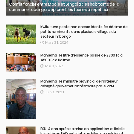
Conflit foncier entre Mbole et Lengola : les habitants de la
commune Lubunga déplorent les tueries à répétition
Kwilu : une peste non encore identifiée décime de
petits ruminants dans plusieurs villages du
secteur Imbongo
Mars 31, 2024
Maniema : le litre d’essence passe de 2800 Fc à
4500 Fc à Kalima
Mai 8, 2021
Maniema : le ministre provincial de l’intérieur
désigné gouverneur intérimaire par le VPM
Juin 1, 2021
ESU: 4 ans après sa mise en application officielle,
le système LMD présente un bilan peu reluisant