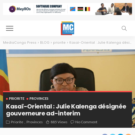
MediaCongo Press
>
BLOG
>
priorite
>
Kasaï-Oriental : Julie Kalenga désignée gouverneure ad-interim
PRIORITE
PROVINCES
Kasaï-Oriental : Julie Kalenga désignée
gouverneure ad-interim
Priorite
Provinces
885 Views
No Comment