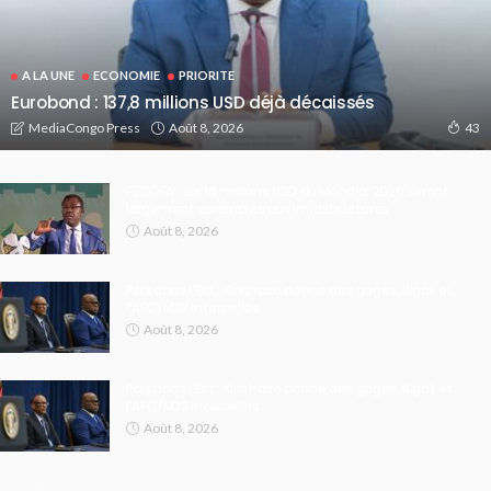
A LA UNE
ECONOMIE
PRIORITE
Eurobond : 137,8 millions USD déjà décaissés
Août 8, 2026
MediaCongo Press
43
FECOFA : les 16 millions USD du Mondial 2026 seront
largement consacrés aux infrastructures
Août 8, 2026
Paix dans l’Est : Kinshasa donne des gages, Kigali et
l’AFC/M23 interpellés
Août 8, 2026
Paix dans l’Est : Kinshasa donne des gages, Kigali et
l’AFC/M23 interpellés
Août 8, 2026