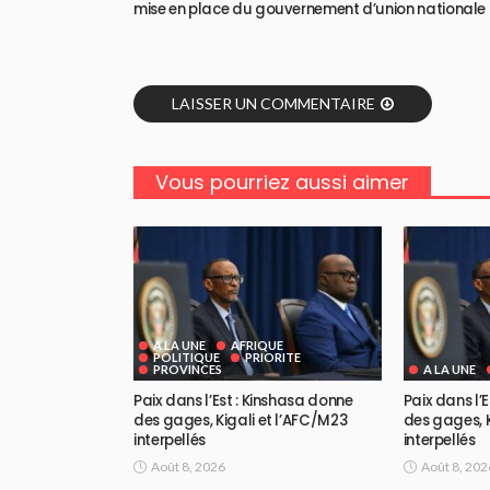
mise en place du gouvernement d’union nationale
LAISSER UN COMMENTAIRE
Vous pourriez aussi aimer
A LA UNE
AFRIQUE
POLITIQUE
PRIORITE
PROVINCES
A LA UNE
Paix dans l’Est : Kinshasa donne
Paix dans l’
des gages, Kigali et l’AFC/M23
des gages, K
interpellés
interpellés
Août 8, 2026
Août 8, 202