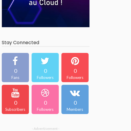
Stay Connected
0
0
0
Fans
Followers
Followers
0
0
0
Subscribers
Followers
Members
- Advertisement -