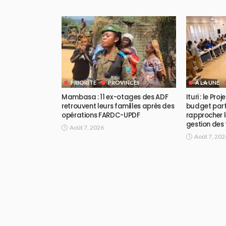
PRIORITE
PROVINCES
A LA UNE
Mambasa : 11 ex-otages des ADF
Ituri : le Pr
retrouvent leurs familles après des
budget part
opérations FARDC-UPDF
rapprocher l
gestion des
Août 7, 2026
Août 7, 202