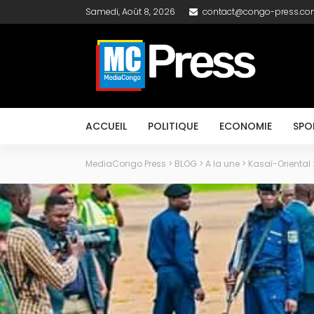
Samedi, Août 8, 2026
contact@congo-press.c
ACCUEIL
POLITIQUE
ECONOMIE
SPO
MediaCongo Press
>
BLOG
>
A la une
>
Kasaï-Oriental