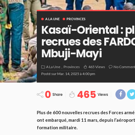
A LA UNE
PROVINCES
Kasaï-Oriental : p
recrues des FARD
Mbuji-Mayi
A La Une
Provinces
465 Views
No Commen
Posté sur
Mar. 14, 2025 à 4:00 pm
0
465
Share
Views
Plus de 600 nouvelles recrues des Forces arm
ont embarqué, mardi 11 mars, depuis l’aéroport
formation militaire.