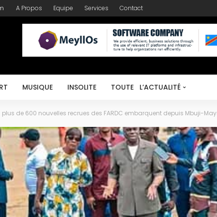
om
A Propos
Equipe
Services
Contact
RT
MUSIQUE
INSOLITE
TOUTE L’ACTUALITÉ
 : plus de 600 nouvelles recrues des FARDC embarquent depuis Mbuji-May