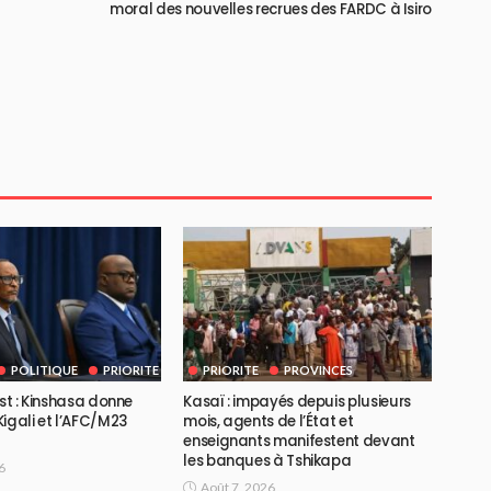
moral des nouvelles recrues des FARDC à Isiro
POLITIQUE
PRIORITE
PRIORITE
PROVINCES
Est : Kinshasa donne
Kasaï : impayés depuis plusieurs
igali et l’AFC/M23
mois, agents de l’État et
enseignants manifestent devant
les banques à Tshikapa
6
Août 7, 2026