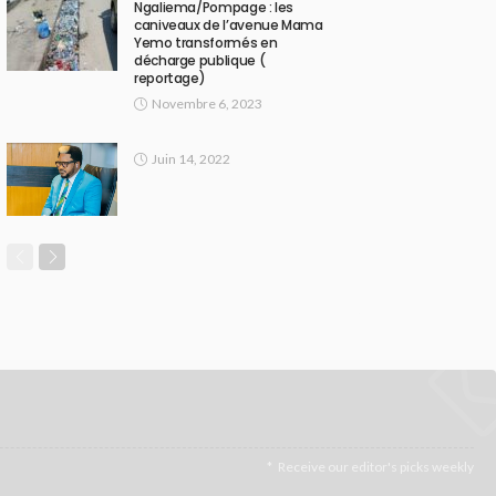
Ngaliema/Pompage : les
caniveaux de l’avenue Mama
Yemo transformés en
décharge publique (
reportage)
Novembre 6, 2023
Juin 14, 2022
Receive our editor's picks weekly