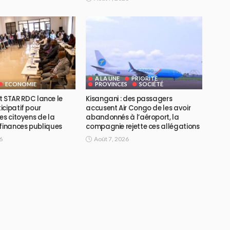
A LA UNE
PRIORITE
ECONOMIE
PROVINCES
SOCIÉTÉ
ojet STAR RDC lance le
Kisangani : des passagers
icipatif pour
accusent Air Congo de les avoir
es citoyens de la
abandonnés à l’aéroport, la
 finances publiques
compagnie rejette ces allégations
6
Août 7, 2026