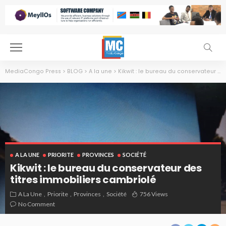
MediaCongo Press
>
BLOG
>
A la une
>
Kikwit : le bureau du conservateur des titres immobiliers cambriolé
A LA UNE
PRIORITE
PROVINCES
SOCIÉTÉ
Kikwit : le bureau du conservateur des
titres immobiliers cambriolé
A La Une
Priorite
Provinces
Société
756 Views
No Comment