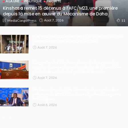
A LA UNE
POLITIQUE
PRIORITE
Kinshasa remet 15 détenus à l’AFC/M23, une première
depuis la mise en œuvre du Mécanisme de Doha
Août 7, 2026
MediaCongo Press
11
Ituri : plus de 5 000 élèves privés de cours à Irumu, des
parents réclament le retour des écoles
Août 7, 2026
Kongo-Central : Kinshasa demande la convocation
urgente d’une session extraordinaire de l’Assemblée
provinciale sur le statut spécial de Nkamba
Août 7, 2026
Maniema : les autorités démentent une prétendue
présence du M23 à Kabambare et parlent de « guerre
médiatique »
Août 6, 2026