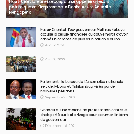
Haut-Uele : la jeunesse congolaise appelée à l’esprit
patriotique en s’inspirant de la Bienheureuse Anuarite
Nengapeta
Kasaï-Oriental : l’ex-gouverneur Mathias Kabeya
accuse la cellule financière du gouvernorat d’avoir
caché un compte de plus d’un million d’euros
Août 7, 2023
Avril 2, 2022
Parlement : le bureau de l’Assemblée nationale
se vide, Mboso et Tshilumbayi visés par de
nouvelles pétitions
Septembre 23, 2025
Gbadolite : une marche de protestation contre le
choix porté sur Izato Nzege pour assumer l’intérim
du gouverneur
Décembre 16, 2021