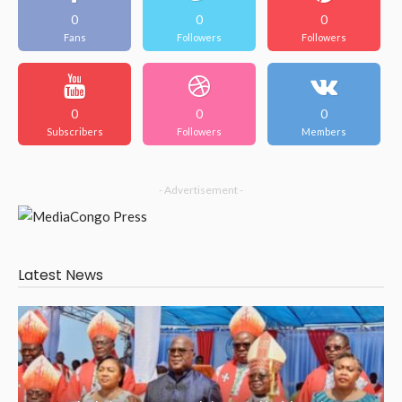
0
0
0
Fans
Followers
Followers
0
0
0
Subscribers
Followers
Members
- Advertisement -
Latest News