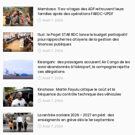
Mambasa : 11 ex-otages des ADF retrouvent leurs
familles après des opérations FARDC-UPDF
Août 7, 2026
Ituri : le Projet STAR RDC lance le budget participatif
pour rapprocher les citoyens de la gestion des
finances publiques
Août 7, 2026
Kisangani : des passagers accusent Air Congo de les
avoir abandonnés à l’aéroport, la compagnie rejette
ces allégations
Août 7, 2026
Kinshasa : Martin Fayulu critique le coût et la
fréquence du contrôle technique des véhicules
Août 7, 2026
La rentrée scolaire 2026 – 2027 en péril : des
enseignants en grève dès le 1er septembre
Août 7, 2026