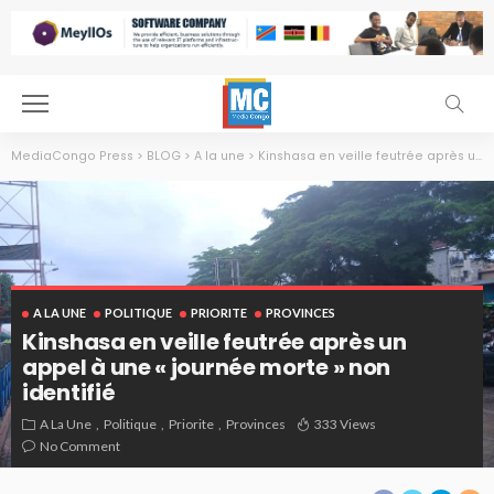
MediaCongo Press
>
BLOG
>
A la une
>
Kinshasa en veille feutrée après un appel à une « journée morte » non identifié
A LA UNE
POLITIQUE
PRIORITE
PROVINCES
Kinshasa en veille feutrée après un
appel à une « journée morte » non
identifié
A La Une
Politique
Priorite
Provinces
333 Views
No Comment