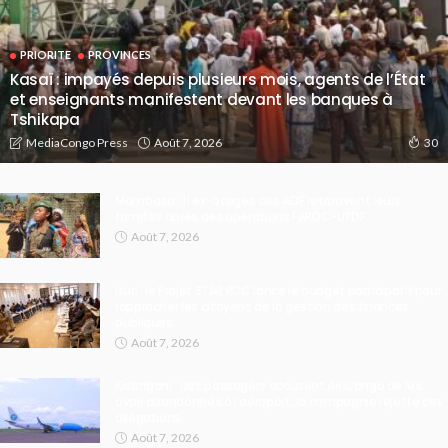
PRIORITE
PROVINCES
Kasaï : impayés depuis plusieurs mois, agents de l’État
et enseignants manifestent devant les banques à
Tshikapa
Août 7, 2026
MediaCongo Press
30
Mambasa : 11 ex-otages des ADF retrouvent leurs
familles après des opérations FARDC-UPDF
Août 7, 2026
Ituri : le Projet STAR RDC lance le budget participatif pour
rapprocher les citoyens de la gestion des finances
publiques
Août 7, 2026
Kisangani : des passagers accusent Air Congo de les
avoir abandonnés à l’aéroport, la compagnie rejette ces
allégations
Août 7, 2026