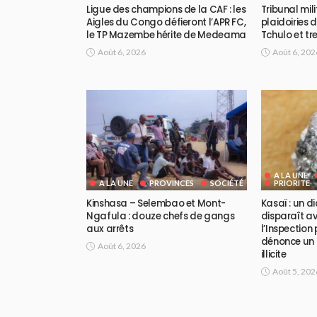
Ligue des champions de la CAF : les
Tribunal mili
Aigles du Congo défieront l’APR FC,
plaidoiries 
le TP Mazembe hérite de Medeama
Tchulo et tre
Août 6, 2026
Août 6, 202
A LA UNE
A LA UNE
PROVINCES
SOCIÉTÉ
PRIORITE
Kinshasa – Selembao et Mont-
Kasaï : un 
Ngafula : douze chefs de gangs
disparaît av
aux arrêts
l’Inspection
dénonce un 
Août 6, 2026
illicite
Août 5, 202