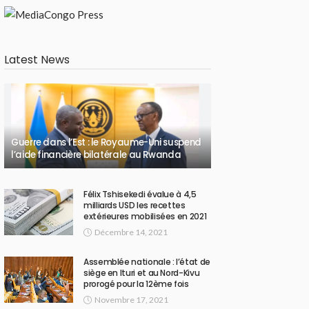
Latest News
Guerre dans l’Est : le Royaume-Uni suspend
l’aide financière bilatérale au Rwanda
Félix Tshisekedi évalue à 4,5
milliards USD les recettes
extérieures mobilisées en 2021
Décembre 14, 2021
Assemblée nationale : l’état de
siège en Ituri et au Nord-Kivu
prorogé pour la 12ème fois
Novembre 17, 2021