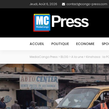
Jeudi, Août 6, 2026
contact@congo-press.com
ACCUEIL
POLITIQUE
ECONOMIE
SPO
MediaCongo Press
>
BLOG
>
A la une
>
Kinshasa : la P