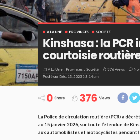
A LA UNE
PROVINCES
SOCIÉTÉ
Kinshasa : la PCR 
courtoisie routière
A La Une
Provinces
Société
376 Views
No
Posté sur
Déc. 13, 2025 à 3:14 pm
0
376
Share
Views
La Police de circulation routière (PCR) a décr
au 15 janvier 2026, sur toute l’étendue de Kinsha
aux automobilistes et motocyclistes pendant l