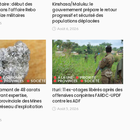
taire : début des
Kinshasa/Maluku: le
dans l’affaire Rebo
gouvernement prépare le retour
ize militaires
progressif et sécurisé des
populations déplacées
6
Août 6, 2026
ECONOMIE
A LA UNE
PRIORITE
PROVINCES
SOCIÉTÉ
PROVINCES
SOCIÉTÉ
diamant de 48 carats
Ituri : 11 ex-otages libérés après des
ant expertise,
offensives conjointes FARDC-UPDF
 provinciale des Mines
contre les ADF
réseau d’exploitation
Août 5, 2026
6