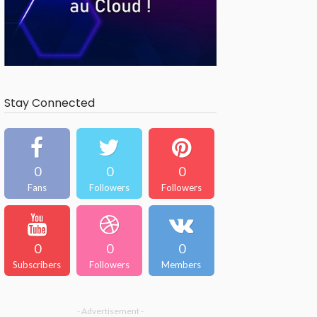
Stay Connected
0
0
0
Fans
Followers
Followers
0
0
0
Subscribers
Followers
Members
- Advertisement -