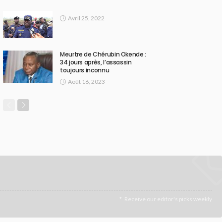
Avril 25, 2022
Meurtre de Chérubin Okende :
34 jours après, l’assassin
toujours inconnu
Août 16, 2023
Receive our editor's picks weekly