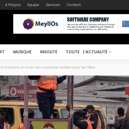
A Propos
Equipe
Services
Contact
RT
MUSIQUE
INSOLITE
TOUTE L’ACTUALITÉ
CR instaure un mois de courtoisie routière pour les fêtes