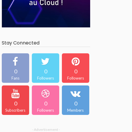
Stay Connected
0
0
0
Fans
Followers
Followers
0
0
0
Subscribers
Followers
Members
- Advertisement -