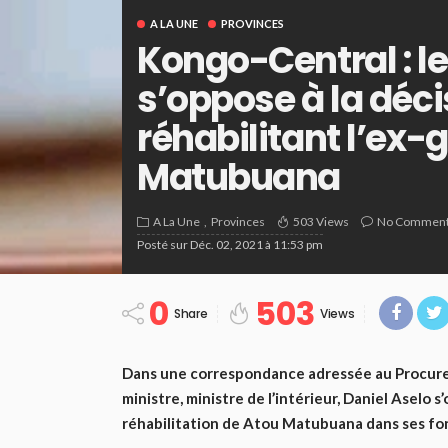
A LA UNE
PROVINCES
Kongo-Central : l
s’oppose à la déci
réhabilitant l’ex
Matubuana
A La Une
Provinces
503 Views
No Commen
Posté sur
Déc. 02, 2021 à 11:53 pm
0
503
Share
Views
Dans une correspondance adressée au Procureur
ministre, ministre de l’intérieur, Daniel Aselo 
réhabilitation de Atou Matubuana dans ses fo