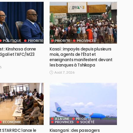
POLITIQUE
PRIORITE
PRIORITE
PROVINCES
Est : Kinshasa donne
Kasaï : impayés depuis plusieurs
igali et l’AFC/M23
mois, agents de l’État et
enseignants manifestent devant
les banques à Tshikapa
6
Août 7, 2026
A LA UNE
PRIORITE
ECONOMIE
PROVINCES
SOCIÉTÉ
ojet STAR RDC lance le
Kisangani : des passagers