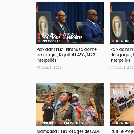
A LA UNE
AFRIQUE
POLITIQUE
PRIORITE
PROVINCES
A LA UNE
Paix dans l’Est : Kinshasa donne
Paix dans l’
des gages, Kigali et l’AFC/M23
des gages, K
interpellés
interpellés
Août 8, 2026
Août 8, 202
PRIORITE
PROVINCES
A LA UNE
Mambasa : 11 ex-otages des ADF
Ituri : le Pr