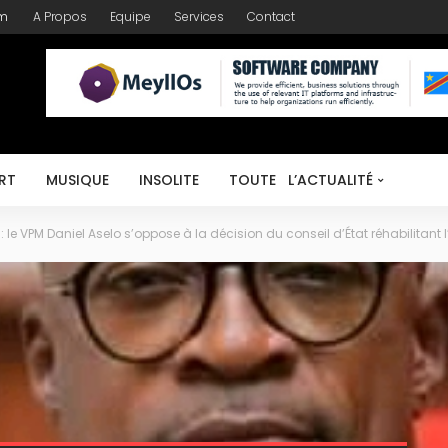
om
A Propos
Equipe
Services
Contact
RT
MUSIQUE
INSOLITE
TOUTE L’ACTUALITÉ
 le VPM Daniel Aselo s’oppose à la décision du conseil d’État réhabilita