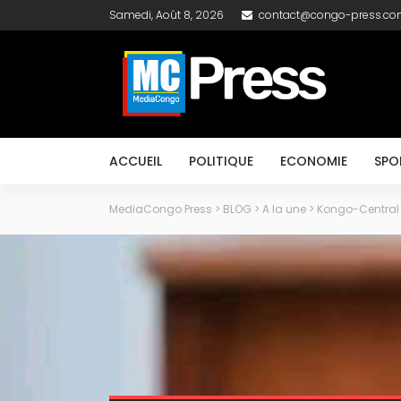
Samedi, Août 8, 2026
contact@congo-press.c
ACCUEIL
POLITIQUE
ECONOMIE
SPO
MediaCongo Press
>
BLOG
>
A la une
>
Kongo-Central :