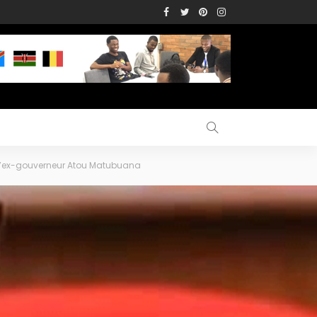
nt l’ex-gouverneur Atou Matubuana