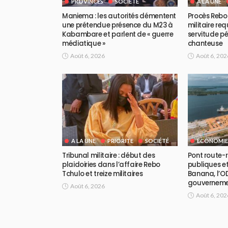
PROVINCES
SOCIÉTÉ
A LA UNE
Maniema : les autorités démentent
Procès Rebo 
une prétendue présence du M23 à
militaire req
Kabambare et parlent de « guerre
servitude pé
médiatique »
chanteuse
Août 6, 2026
Août 6, 202
A LA UNE
PRIORITE
SOCIÉTÉ
ECONOMIE
Tribunal militaire : début des
Pont route-ra
plaidoiries dans l’affaire Rebo
publiques et
Tchulo et treize militaires
Banana, l’OD
gouvernem
Août 6, 2026
Août 6, 202