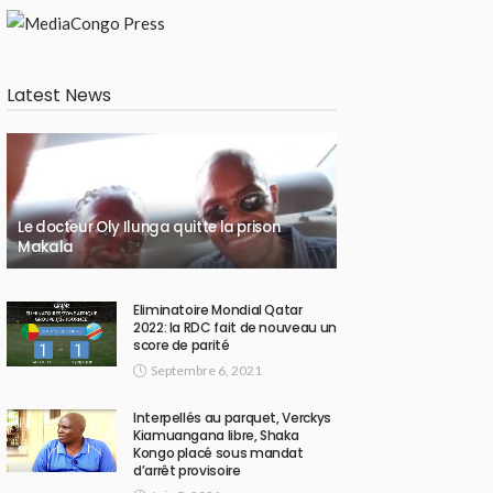
Latest News
Le docteur Oly Ilunga quitte la prison
Makala
Eliminatoire Mondial Qatar
2022: la RDC fait de nouveau un
score de parité
Septembre 6, 2021
Interpellés au parquet, Verckys
Kiamuangana libre, Shaka
Kongo placé sous mandat
d’arrêt provisoire