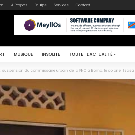
om
A Propos
Equipe
Services
Contact
RT
MUSIQUE
INSOLITE
TOUTE L’ACTUALITÉ
: suspension du commissaire urbain de la PNC à Boma, le colonel Tsasa 