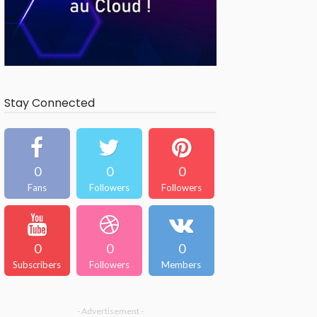
Stay Connected
0
0
0
Fans
Followers
Followers
0
0
0
Subscribers
Followers
Members
- Advertisement -