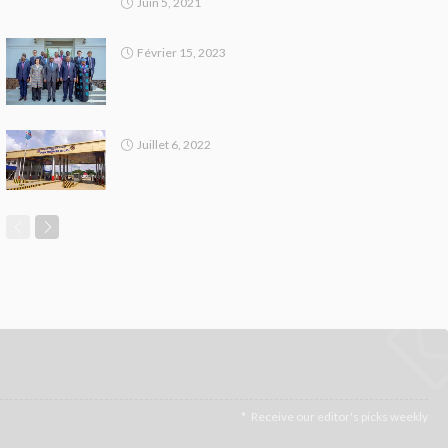
Juin 5, 2021
Février 15, 2023
Juillet 6, 2022
Receive our editor's picks weekly