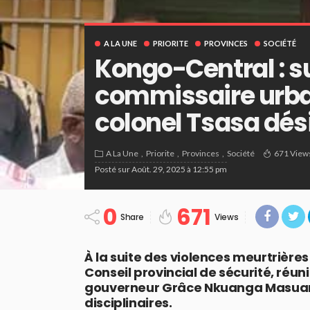
A LA UNE
PRIORITE
PROVINCES
SOCIÉTÉ
Kongo-Central : 
commissaire urbai
colonel Tsasa dés
A La Une
Priorite
Provinces
Société
671 View
Posté sur
Août. 29, 2025 à 12:55 pm
0
671
Share
Views
À la suite des violences meurtrière
Conseil provincial de sécurité, réun
gouverneur Grâce Nkuanga Masuang
disciplinaires.