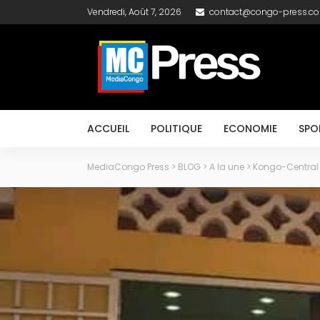
Vendredi, Août 7, 2026
contact@congo-press.c
ACCUEIL
POLITIQUE
ECONOMIE
SPO
MediaCongo Press
>
BLOG
>
A la une
>
Kongo-Central 