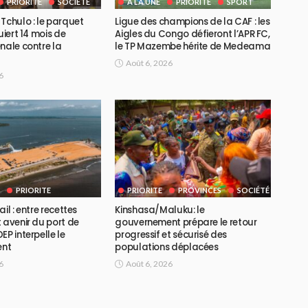
PRIORITE
SOCIÉTÉ
A LA UNE
PRIORITE
SPORT
Tchulo : le parquet
Ligue des champions de la CAF : les
uiert 14 mois de
Aigles du Congo défieront l’APR FC,
nale contre la
le TP Mazembe hérite de Medeama
Août 6, 2026
6
PRIORITE
PRIORITE
PROVINCES
SOCIÉTÉ
il : entre recettes
Kinshasa/Maluku: le
 avenir du port de
gouvernement prépare le retour
EP interpelle le
progressif et sécurisé des
ent
populations déplacées
6
Août 6, 2026