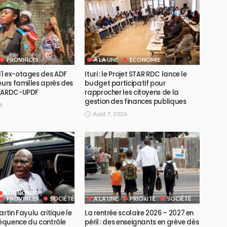
PROVINCES
A LA UNE
ECONOMIE
1 ex-otages des ADF
Ituri : le Projet STAR RDC lance le
eurs familles après des
budget participatif pour
 FARDC-UPDF
rapprocher les citoyens de la
gestion des finances publiques
6
Août 7, 2026
ECONOMIE
PROVINCES
SOCIÉTÉ
A LA UNE
PRIORITE
SOCIÉTÉ
artin Fayulu critique le
La rentrée scolaire 2026 – 2027 en
réquence du contrôle
péril : des enseignants en grève dès