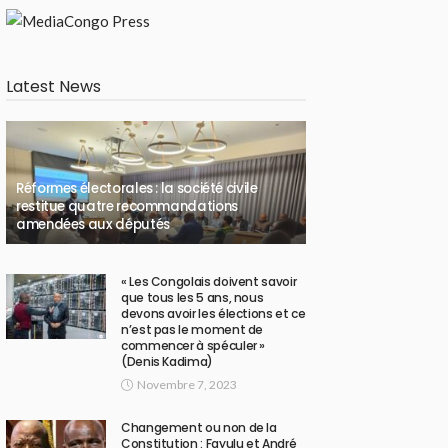
Latest News
Réformes électorales : la société civile
restitue quatre recommandations
amendées aux députés
« Les Congolais doivent savoir
que tous les 5 ans, nous
devons avoir les élections et ce
n’est pas le moment de
commencer à spéculer »
(Denis Kadima)
Novembre 7, 2023
Changement ou non de la
Constitution : Fayulu et André