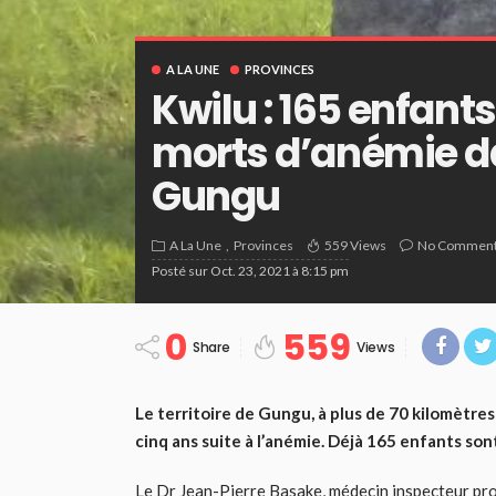
A LA UNE
PROVINCES
Kwilu : 165 enfants
morts d’anémie dan
Gungu
A La Une
Provinces
559 Views
No Commen
Posté sur
Oct. 23, 2021 à 8:15 pm
0
559
Share
Views
Le territoire de Gungu, à plus de 70 kilomètre
cinq ans suite à l’anémie. Déjà 165 enfants so
Le Dr Jean-Pierre Basake, médecin inspecteur provi