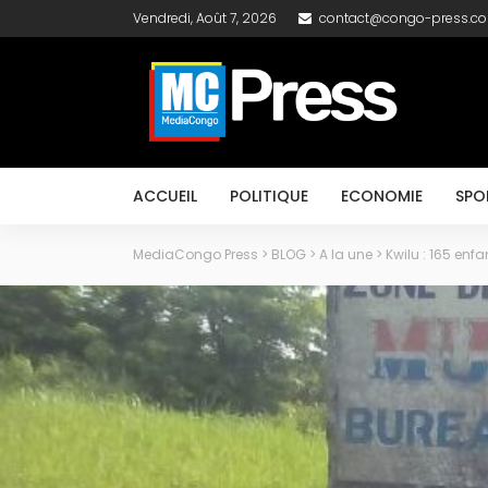
Vendredi, Août 7, 2026
contact@congo-press.c
ACCUEIL
POLITIQUE
ECONOMIE
SPO
MediaCongo Press
>
BLOG
>
A la une
>
Kwilu : 165 enf