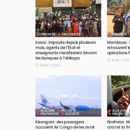
PRIORITE
PROVINCES
PRIORITE
Kasaï : impayés depuis plusieurs
Mambasa : 1
mois, agents de l’État et
retrouvent l
enseignants manifestent devant
opérations
les banques à Tshikapa
Août 7, 202
Août 7, 2026
A LA UNE
PRIORITE
A LA UNE
PROVINCES
SOCIÉTÉ
PRIORITE
Kisangani : des passagers
Kinshasa : M
accusent Air Congo de les avoir
coût et la f