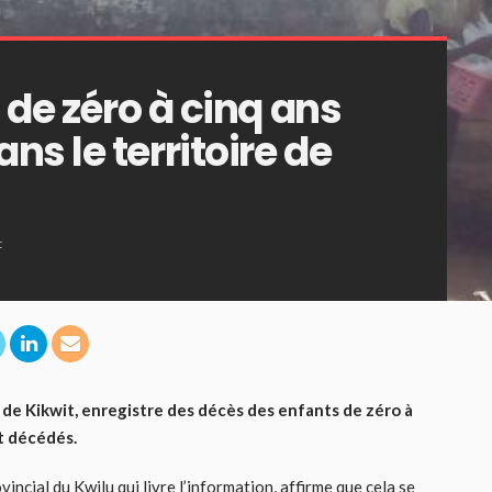
 de zéro à cinq ans
s le territoire de
t
s de Kikwit, enregistre des décès des enfants de zéro à
nt décédés.
ncial du Kwilu qui livre l’information, affirme que cela se