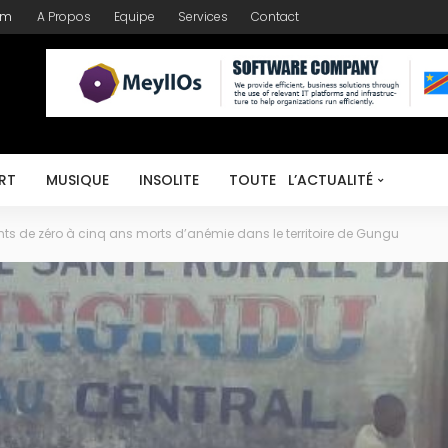
om
A Propos
Equipe
Services
Contact
RT
MUSIQUE
INSOLITE
TOUTE L’ACTUALITÉ
ants de zéro à cinq ans morts d’anémie dans le territoire de Gungu