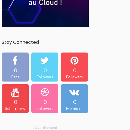
Stay Connected
0
0
0
Fans
Followers
Followers
0
0
0
Subscribers
Followers
Members
- Advertisement -