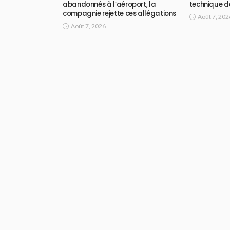
abandonnés à l’aéroport, la
technique d
compagnie rejette ces allégations
Août 7, 202
Août 7, 2026