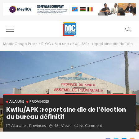
MediaCongo Press
>
BLOG
>
A la une
>
Kwilu/APK : report sine die de l’élection du bureau définitif
A LA UNE
PROVINCES
Kwilu/APK : report sine die de l’élection
du bureau définitif
A La Une
Provinces
464 Views
No Comment