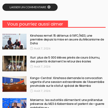
LAISSER UN COMMENTAIRE
Vous pourriez aussi aimer
Kinshasa remet 15 détenus à l’AFC/M23, une
première depuis la mise en œuvre du Mécanisme de
Doha
Août 7, 2026
Ituri : plus de 5 000 élèves privés de cours à Irumu,
des parents réclament le retour des écoles
Août 7, 2026
Kongo-Central : Kinshasa demande la convocation
urgente d’une session extraordinaire de l’Assemblée
provinciale sur le statut spécial de Nkamba
Août 7, 2026
Maniema : les autorités démentent une prétendue
présence du M23 à Kabambare et parlent de « guerre
médiatique »