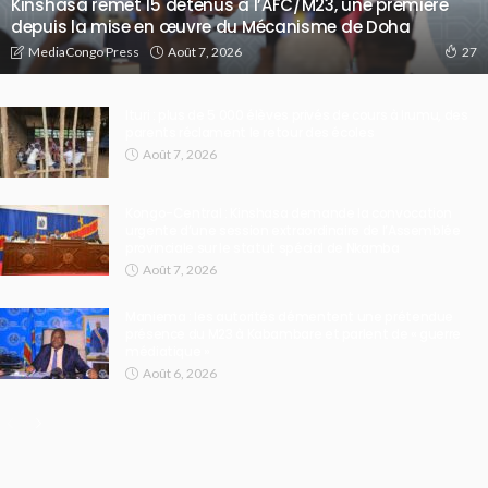
Kinshasa remet 15 détenus à l’AFC/M23, une première
depuis la mise en œuvre du Mécanisme de Doha
Août 7, 2026
MediaCongo Press
27
Ituri : plus de 5 000 élèves privés de cours à Irumu, des
parents réclament le retour des écoles
Août 7, 2026
Kongo-Central : Kinshasa demande la convocation
urgente d’une session extraordinaire de l’Assemblée
provinciale sur le statut spécial de Nkamba
Août 7, 2026
Maniema : les autorités démentent une prétendue
présence du M23 à Kabambare et parlent de « guerre
médiatique »
Août 6, 2026