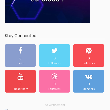
Stay Connected
0
0
0
Fans
Followers
Followers
0
0
0
Subscribers
Followers
Members
- Advertisement -