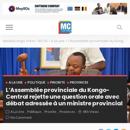
MediaCongo Press
>
BLOG
>
A la une
>
L’Assemblée provinciale du Kongo-Central rejette une question orale avec débat adressée à un ministre provincial
A LA UNE
POLITIQUE
PRIORITE
PROVINCES
L’Assemblée provinciale du Kongo-
Central rejette une question orale avec
débat adressée à un ministre provincial
A La Une
Politique
Priorite
Provinces
485 Views
No Comment