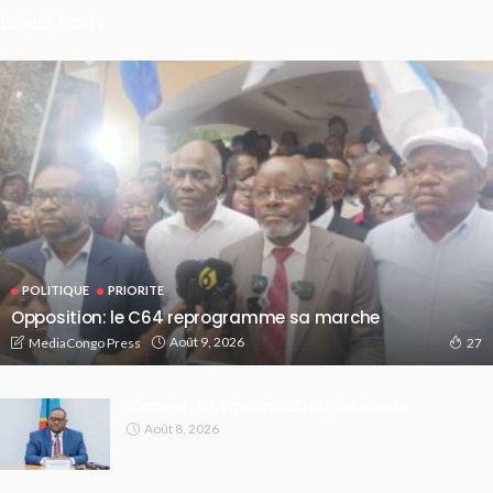
Latest Posts
POLITIQUE
PRIORITE
Opposition: le C64 reprogramme sa marche
Août 9, 2026
MediaCongo Press
27
Eurobond : 137,8 millions USD déjà décaissés
Août 8, 2026