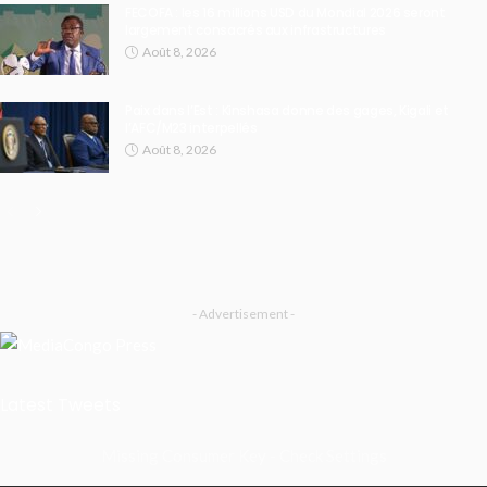
FECOFA : les 16 millions USD du Mondial 2026 seront
largement consacrés aux infrastructures
Août 8, 2026
Paix dans l’Est : Kinshasa donne des gages, Kigali et
l’AFC/M23 interpellés
Août 8, 2026
- Advertisement -
Latest Tweets
Missing Consumer Key - Check Settings