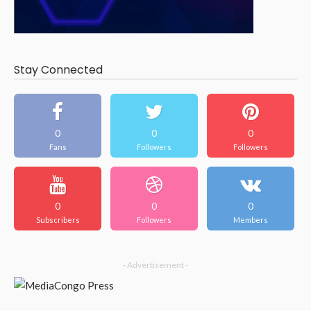
Stay Connected
0
0
0
Fans
Followers
Followers
0
0
0
Subscribers
Followers
Members
- Advertisement -