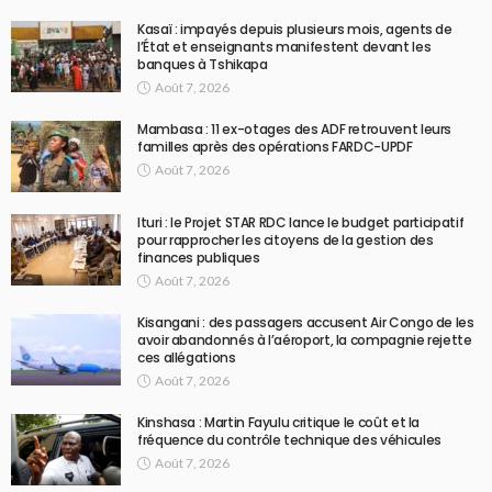
Kasaï : impayés depuis plusieurs mois, agents de
l’État et enseignants manifestent devant les
banques à Tshikapa
Août 7, 2026
Mambasa : 11 ex-otages des ADF retrouvent leurs
familles après des opérations FARDC-UPDF
Août 7, 2026
Ituri : le Projet STAR RDC lance le budget participatif
pour rapprocher les citoyens de la gestion des
finances publiques
Août 7, 2026
Kisangani : des passagers accusent Air Congo de les
avoir abandonnés à l’aéroport, la compagnie rejette
ces allégations
Août 7, 2026
Kinshasa : Martin Fayulu critique le coût et la
fréquence du contrôle technique des véhicules
Août 7, 2026