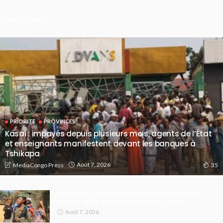
Latest Posts
PRIORITE
PROVINCES
Kasaï : impayés depuis plusieurs mois, agents de l’État
et enseignants manifestent devant les banques à
Tshikapa
Août 7, 2026
MediaCongo Press
35
Mambasa : 11 ex-otages des ADF retrouvent leurs
familles après des opérations FARDC-UPDF
Août 7, 2026