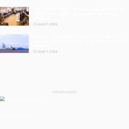
Ituri : le Projet STAR RDC lance le budget participatif pour
rapprocher les citoyens de la gestion des finances
publiques
Août 7, 2026
Kisangani : des passagers accusent Air Congo de les
avoir abandonnés à l’aéroport, la compagnie rejette ces
allégations
Août 7, 2026
- Advertisement -
Latest Tweets