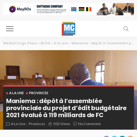
MediaCongo Press
>
BLOG
>
A la une
>
Maniema : dépôt à l’assemblée provinciale du projet d’édit budgétaire 2021 évalué à 119 milliards de FC
A LA UNE
PROVINCES
Maniema : dépôt à l’assemblée
provinciale du projet d’édit budgétaire
2021 évalué à 119 milliards de FC
A La Une
Provinces
502 Views
No Comment