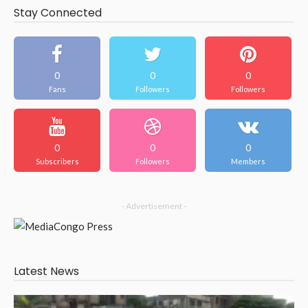
Stay Connected
0
0
0
Fans
Followers
Followers
0
0
0
Subscribers
Followers
Members
- Advertisement -
Latest News