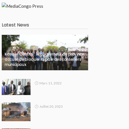
Latest News
Kasaï – Central : le gouverneur de province
accusé de bloquer la paie des conseillers
municipaux
Mars 11, 2022
Juillet 20, 2023