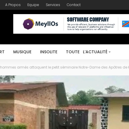
A Propos
Equipe
Services
Contact
RT
MUSIQUE
INSOLITE
TOUTE L’ACTUALITÉ
hommes armés attaquent le petit séminaire Notre-Dame des Apôtres de 