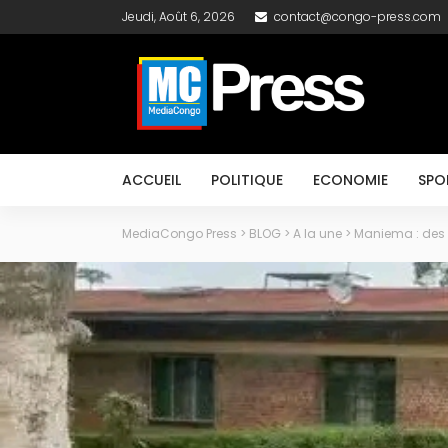
Jeudi, Août 6, 2026
contact@congo-press.com
ACCUEIL
POLITIQUE
ECONOMIE
SPO
MediaCongo Press
>
BLOG
>
A la une
>
Maniema : des 