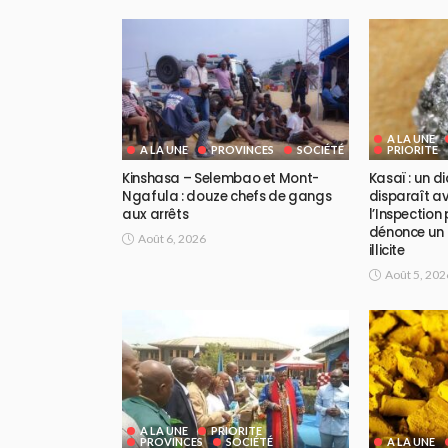
A LA UNE
A LA UNE
PROVINCES
SOCIÉTÉ
PRIORITE
Kinshasa – Selembao et Mont-
Kasaï : un 
Ngafula : douze chefs de gangs
disparaît av
aux arrêts
l’Inspection
dénonce un 
Août 6, 2026
illicite
Août 5, 202
A LA UNE
PRIORITE
PROVINCES
SOCIÉTÉ
A LA UNE