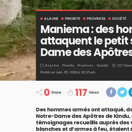
A LA UNE
PRIORITE
PROVINCES
SOCIÉTÉ
Maniema : des h
attaquent le petit
Dame des Apôtres
A La Une
Priorite
Provinces
Société
117 View
Posté sur
Juin. 05, 2026 à 10:15 am
0
117
Share
Views
Des hommes armés ont attaqué, dans 
Notre-Dame des Apôtres de Kindu, 
témoignages recueillis auprès des v
blanches et d’armes à feu, étaient 