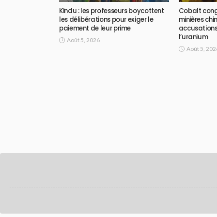
Kindu : les professeurs boycottent
Cobalt congo
les délibérations pour exiger le
minières chin
paiement de leur prime
accusations
l’uranium
Août 5, 2026
Août 5, 202