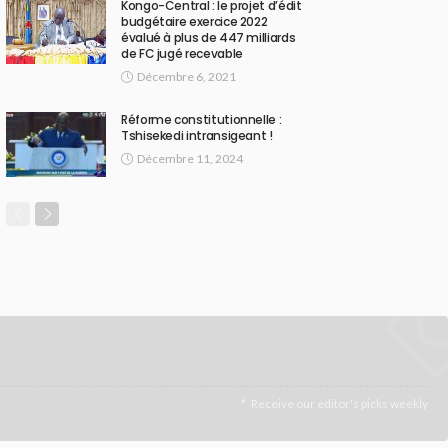
Kongo-Central : le projet d’édit
budgétaire exercice 2022
évalué à plus de 447 milliards
de FC jugé recevable
Décembre 6, 2021
Réforme constitutionnelle :
Tshisekedi intransigeant !
Décembre 11, 2024
Receive our editor's picks weekly