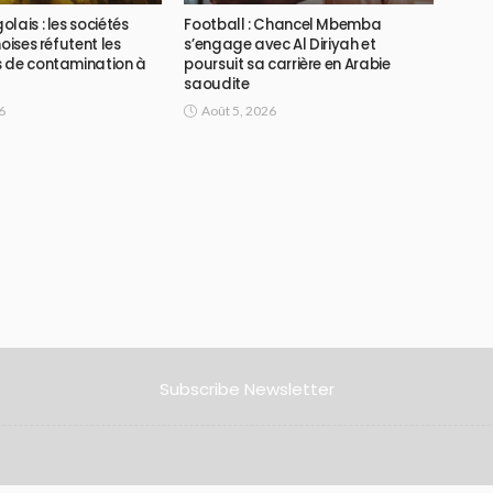
lais : les sociétés
Football : Chancel Mbemba
oises réfutent les
s’engage avec Al Diriyah et
 de contamination à
poursuit sa carrière en Arabie
saoudite
6
Août 5, 2026
Subscribe Newsletter