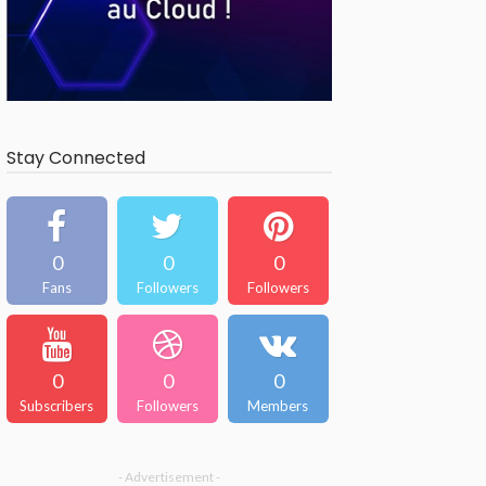
Stay Connected
0
0
0
Fans
Followers
Followers
0
0
0
Subscribers
Followers
Members
- Advertisement -