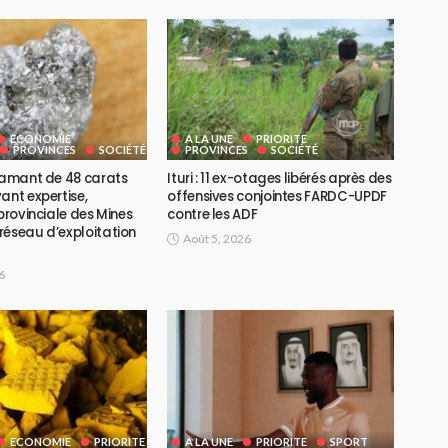
ECONOMIE
A LA UNE
PRIORITE
PROVINCES
SOCIÉTÉ
PROVINCES
SOCIÉTÉ
diamant de 48 carats
Ituri : 11 ex-otages libérés après des
ant expertise,
offensives conjointes FARDC-UPDF
 provinciale des Mines
contre les ADF
réseau d’exploitation
Août 5, 2026
6
ECONOMIE
PRIORITE
A LA UNE
PRIORITE
SPORT