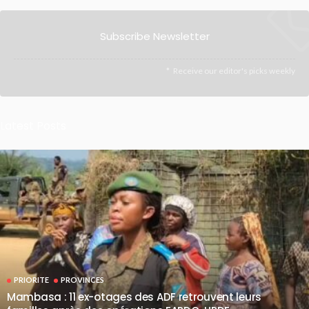
Subscribe Newsletter
Receive our editor's picks weekly
Latest Posts
PRIORITE
PROVINCES
Mambasa : 11 ex-otages des ADF retrouvent leurs