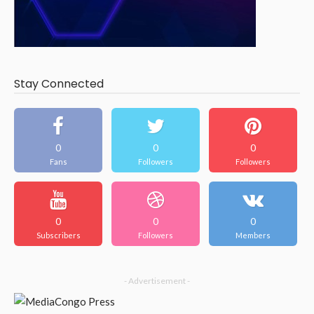
Stay Connected
0
0
0
Fans
Followers
Followers
0
0
0
Subscribers
Followers
Members
- Advertisement -