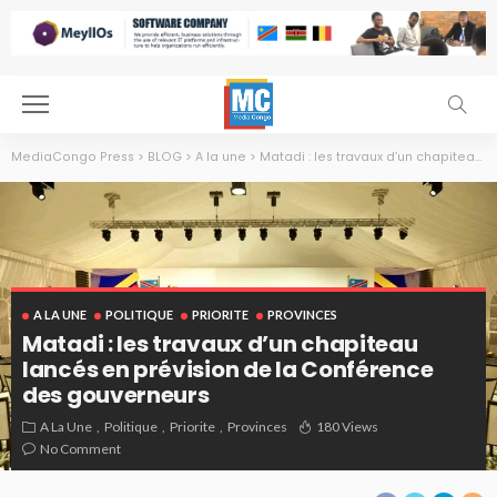
MediaCongo Press
>
BLOG
>
A la une
>
Matadi : les travaux d’un chapiteau lancés en prévision de la Conférence des gouverneurs
A LA UNE
POLITIQUE
PRIORITE
PROVINCES
Matadi : les travaux d’un chapiteau
lancés en prévision de la Conférence
des gouverneurs
A La Une
Politique
Priorite
Provinces
180 Views
No Comment