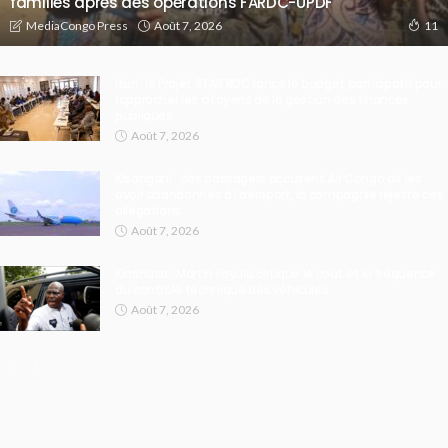
familles après des opérations FARDC-UPDF
Août 7, 2026
MediaCongo Press
11
Ituri : le Projet STAR RDC lance le budget participatif pour
rapprocher les citoyens de la gestion des finances
publiques
Août 7, 2026
Kisangani : des passagers accusent Air Congo de les
avoir abandonnés à l’aéroport, la compagnie rejette ces
allégations
Août 7, 2026
Kinshasa : Martin Fayulu critique le coût et la fréquence
du contrôle technique des véhicules
Août 7, 2026