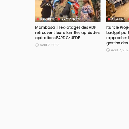
PRIORITE
PROVINCES
A LA UNE
Mambasa : 11 ex-otages des ADF
Ituri : le Pr
retrouvent leurs familles après des
budget part
opérations FARDC-UPDF
rapprocher l
gestion des
Août 7, 2026
Août 7, 202