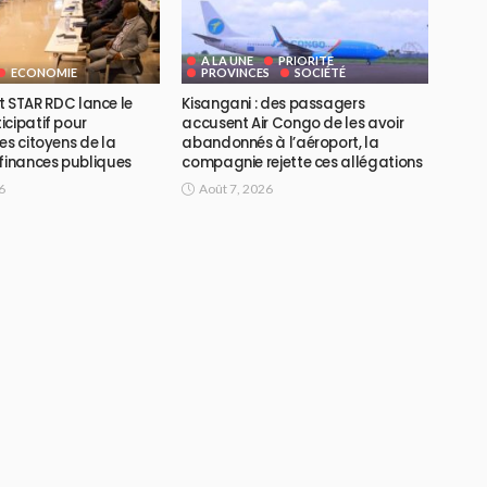
A LA UNE
PRIORITE
ECONOMIE
PROVINCES
SOCIÉTÉ
ojet STAR RDC lance le
Kisangani : des passagers
icipatif pour
accusent Air Congo de les avoir
es citoyens de la
abandonnés à l’aéroport, la
 finances publiques
compagnie rejette ces allégations
6
Août 7, 2026