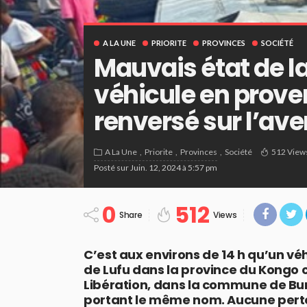
A LA UNE
PRIORITE
PROVINCES
SOCIÉTÉ
Mauvais état de l
véhicule en prove
renversé sur l’ave
A La Une
Priorite
Provinces
Société
512 View
Posté sur
Juin. 12, 2024 à 5:57 pm
0
512
Share
Views
C’est aux environs de 14 h qu’un v
de Lufu dans la province du Kongo c
Libération, dans la commune de B
portant le même nom. Aucune perte