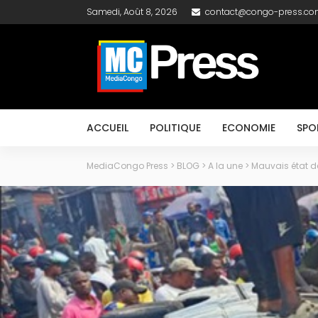
Samedi, Août 8, 2026
contact@congo-press.c
ACCUEIL
POLITIQUE
ECONOMIE
SPO
MediaCongo Press
>
BLOG
>
A la une
>
Mauvais état de