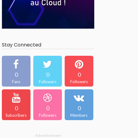
Stay Connected
0
0
0
Fans
Followers
Followers
0
0
0
Subscribers
Followers
Members
- Advertisement -