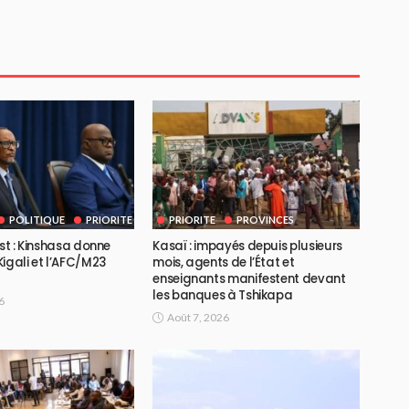
POLITIQUE
PRIORITE
PRIORITE
PROVINCES
Est : Kinshasa donne
Kasaï : impayés depuis plusieurs
igali et l’AFC/M23
mois, agents de l’État et
enseignants manifestent devant
les banques à Tshikapa
6
Août 7, 2026