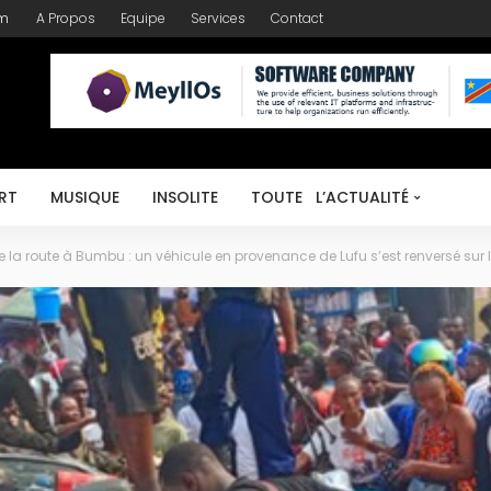
om
A Propos
Equipe
Services
Contact
RT
MUSIQUE
INSOLITE
TOUTE L’ACTUALITÉ
 la route à Bumbu : un véhicule en provenance de Lufu s’est renversé sur l