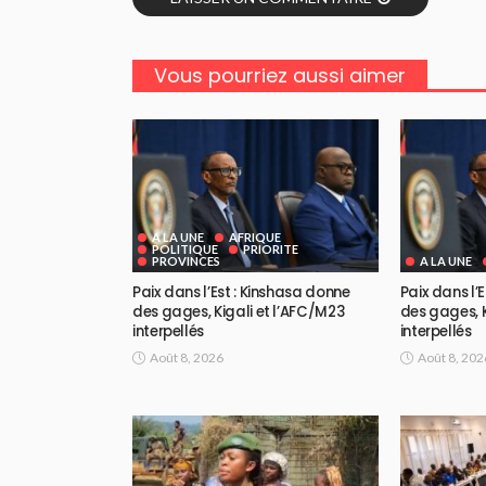
Vous pourriez aussi aimer
A LA UNE
AFRIQUE
POLITIQUE
PRIORITE
PROVINCES
A LA UNE
Paix dans l’Est : Kinshasa donne
Paix dans l’
des gages, Kigali et l’AFC/M23
des gages, K
interpellés
interpellés
Août 8, 2026
Août 8, 202