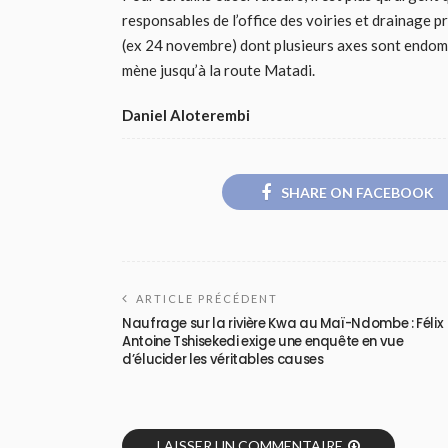
responsables de l’office des voiries et drainage p
(ex 24 novembre) dont plusieurs axes sont endomm
mène jusqu’à la route Matadi.
Daniel Aloterembi
SHARE ON FACEBOOK
ARTICLE PRÉCÉDENT
Naufrage sur la rivière Kwa au Maï-Ndombe : Félix
Antoine Tshisekedi exige une enquête en vue
d’élucider les véritables causes
LAISSER UN COMMENTAIRE