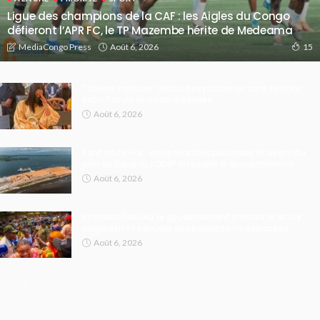
Ligue des champions de la CAF : les Aigles du Congo
défieront l’APR FC, le TP Mazembe hérite de Medeama
Août 6, 2026
MediaCongo Press
15
Tribunal militaire : début des plaidoiries dans l’affaire
Rebo Tchulo et treize militaires
Août 6, 2026
Pont route-rail : entre recettes publiques et avenir du
port de Banana, l’ODEP interpelle le gouvernement
Août 6, 2026
Kinshasa/Maluku: le gouvernement prépare le retour
progressif et sécurisé des populations déplacées
Août 6, 2026