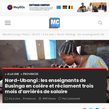
MediaCongo Press
>
BLOG
>
A la une
>
Nord-Ubangi : les enseignants de Businga en colère et réclament trois mois d’arriérés de salaire
A LA UNE
PROVINCES
Nord-Ubangi : les enseignants de
Businga en colère et réclament trois
mois d’arriérés de salaire
A La Une
Provinces
490 Views
No Comment