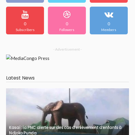
0
0
0
Subscribers
Followers
Members
- Advertisement -
Latest News
Kasaï : la PNC alerte sur des cas d’enlèvement d’enfants à
Ndjoko Punda