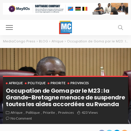
MediaCongo Press
>
BLOG
>
Afrique
>
Occupation de Goma par le M23 : la Grande-Bretagne menace de suspendre toutes les aides accordées au Rwanda
AFRIQUE
POLITIQUE
PRIORITE
PROVINCES
Occupation de Goma par le M23 : la
Grande-Bretagne menace de suspendre
toutes les aides accordées au Rwanda
Afrique
Politique
Priorite
Provinces
423 Views
No Comment