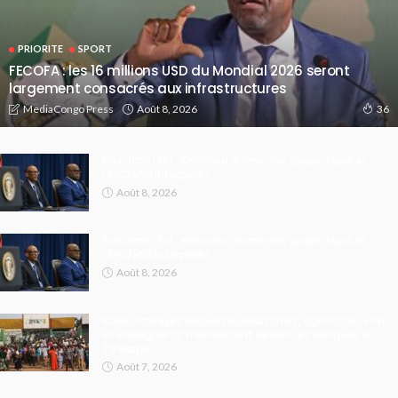
PRIORITE
SPORT
FECOFA : les 16 millions USD du Mondial 2026 seront
largement consacrés aux infrastructures
Août 8, 2026
MediaCongo Press
36
Paix dans l’Est : Kinshasa donne des gages, Kigali et
l’AFC/M23 interpellés
Août 8, 2026
Paix dans l’Est : Kinshasa donne des gages, Kigali et
l’AFC/M23 interpellés
Août 8, 2026
Kasaï : impayés depuis plusieurs mois, agents de l’État
et enseignants manifestent devant les banques à
Tshikapa
Août 7, 2026