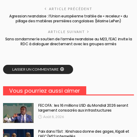
ARTICLE PRÉCÉDENT
Agression rwandaise : l’Union européenne traitée de « receleur » du
pillage des matières premières congolaises (Marine LePen)
ARTICLE SUIVANT
Sans condamner le soutien de l’armée rwandaise au M23, l’EAC invite la
RDC à dialoguer directement avec les groupes armés
LAISSER UN COMMENTAIRE
Vous pourriez aussi aimer
FECOFA : les 16 millions USD du Mondial 2026 seront
largement consacrés aux infrastructures
Août 8, 2026
Paix dans l’Est : Kinshasa donne des gages, Kigali et
l’AFC/M23 interpellés