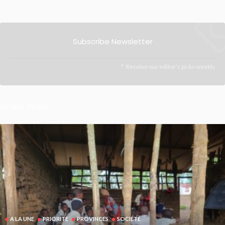
Subscribe Newsletter
Receive our editor's picks weekly
Latest Posts
A LA UNE
PRIORITE
PROVINCES
SOCIÉTÉ