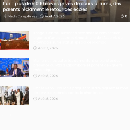
Ituri : plus de 5 000 élèves privés de cours à Irumu, des
parents réclament le retour des écoles
Août 7, 2026
MediaCongo Press
8
Kongo-Central : Kinshasa demande la convocation
urgente d’une session extraordinaire de l’Assemblée
provinciale sur le statut spécial de Nkamba
Août 7, 2026
Maniema : les autorités démentent une prétendue
présence du M23 à Kabambare et parlent de « guerre
médiatique »
Août 6, 2026
Procès Rebo Tchulo : le parquet militaire requiert 14 mois
de servitude pénale contre la chanteuse
Août 6, 2026