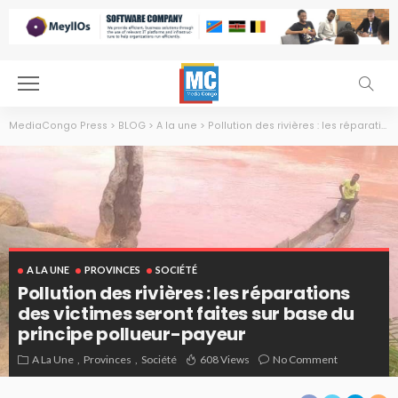
MediaCongo Press
>
BLOG
>
A la une
>
Pollution des rivières : les réparations des victimes seront faites sur base du principe pollueur-payeur
A LA UNE
PROVINCES
SOCIÉTÉ
Pollution des rivières : les réparations
des victimes seront faites sur base du
principe pollueur-payeur
A La Une
Provinces
Société
608 Views
No Comment