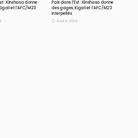
Est : Kinshasa donne
Paix dans l’Est : Kinshasa donne
igali et l’AFC/M23
des gages, Kigali et l’AFC/M23
interpellés
6
Août 8, 2026