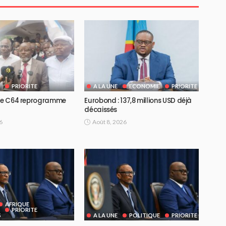
PRIORITE
A LA UNE
ECONOMIE
PRIORITE
 le C64 reprogramme
Eurobond : 137,8 millions USD déjà
décaissés
6
Août 8, 2026
AFRIQUE
PRIORITE
S
A LA UNE
POLITIQUE
PRIORITE