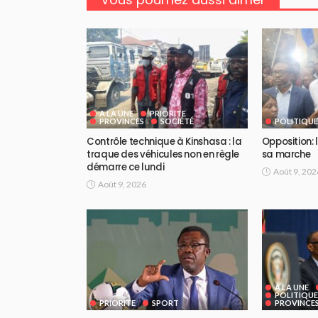
A LA UNE
PRIORITE
PROVINCES
SOCIÉTÉ
POLITIQUE
Contrôle technique à Kinshasa : la
Opposition:
traque des véhicules non en règle
sa marche
démarre ce lundi
Août 9, 202
Août 9, 2026
A LA UNE
POLITIQUE
PRIORITE
SPORT
PROVINCE