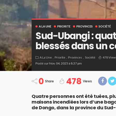
A LA UNE
PRIORITE
PROVINCES
SOCIÉTÉ
Sud-Ubangi : quat
blessés dans un co
A La Une
Priorite
Provinces
Société
478 View
Posté sur
Nov. 04, 2025 à 8:37 pm
0
478
Share
Views
Quatre personnes ont été tuées, plu
maisons incendiées lors d’une bag
de Dongo, dans la province du Sud-