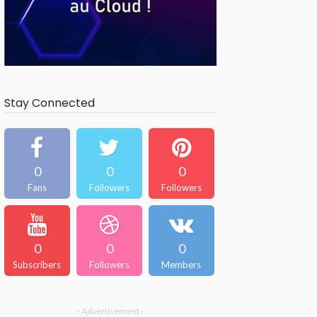
Stay Connected
0
0
0
Fans
Followers
Followers
0
0
0
Subscribers
Followers
Members
- Advertisement -