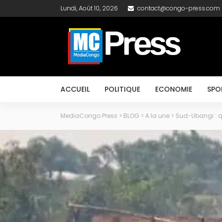
Lundi, Août 10, 2026
contact@congo-press.com
ACCUEIL
POLITIQUE
ECONOMIE
SPO
MediaCongo Press
>
BLOG
>
A la une
>
Sud-Ubangi : q