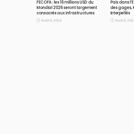
FECOFA : les 16 millions USD du
Paix dans l’
Mondial 2026 seront largement
des gages, K
consacrés aux infrastructures
interpellés
Août 8, 2026
Août 8, 202