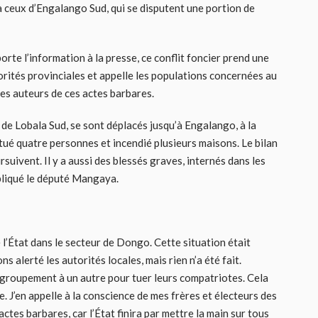
à ceux d’Engalango Sud, qui se disputent une portion de
rte l’information à la presse, ce conflit foncier prend une
torités provinciales et appelle les populations concernées au
les auteurs de ces actes barbares.
 de Lobala Sud, se sont déplacés jusqu’à Engalango, à la
 tué quatre personnes et incendié plusieurs maisons. Le bilan
suivent. Il y a aussi des blessés graves, internés dans les
xpliqué le député Mangaya.
e l’État dans le secteur de Dongo. Cette situation était
 alerté les autorités locales, mais rien n’a été fait.
 groupement à un autre pour tuer leurs compatriotes. Cela
se. J’en appelle à la conscience de mes frères et électeurs des
tes barbares, car l’État finira par mettre la main sur tous