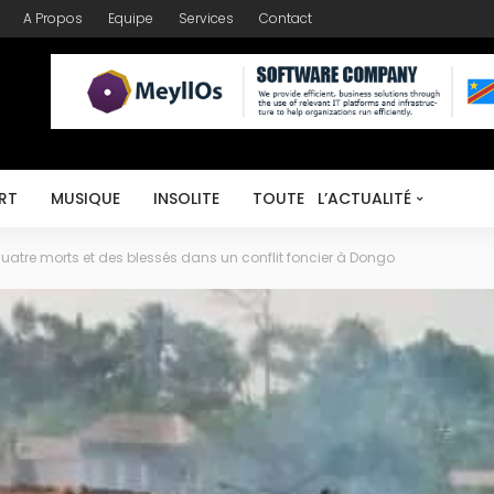
A Propos
Equipe
Services
Contact
RT
MUSIQUE
INSOLITE
TOUTE L’ACTUALITÉ
uatre morts et des blessés dans un conflit foncier à Dongo