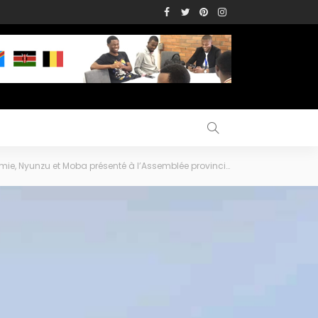
mie, Nyunzu et Moba présenté à l’Assemblée provinciale