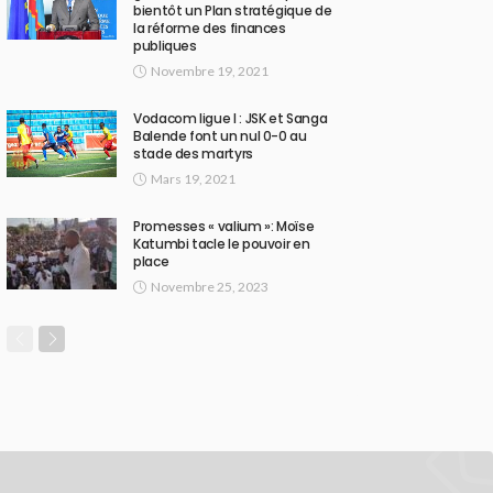
bientôt un Plan stratégique de
la réforme des finances
publiques
Novembre 19, 2021
Vodacom ligue I : JSK et Sanga
Balende font un nul 0-0 au
stade des martyrs
Mars 19, 2021
Promesses « valium »: Moïse
Katumbi tacle le pouvoir en
place
Novembre 25, 2023