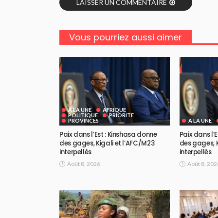
LAISSER UN COMMENTAIRE
Vous pourriez aussi aimer
A LA UNE
AFRIQUE
POLITIQUE
PRIORITE
PROVINCES
A LA UNE
Paix dans l’Est : Kinshasa donne
Paix dans l’
des gages, Kigali et l’AFC/M23
des gages, K
interpellés
interpellés
Août 8, 2026
Août 8, 202