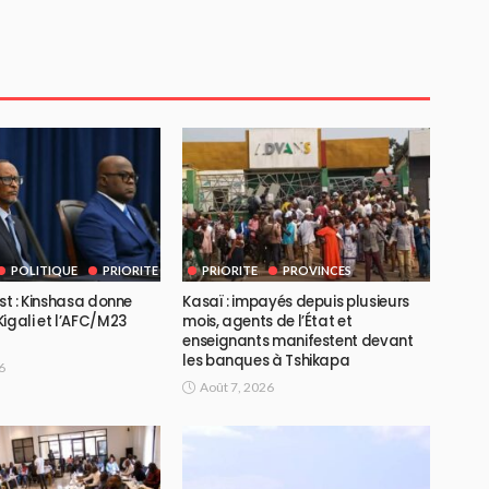
POLITIQUE
PRIORITE
PRIORITE
PROVINCES
Est : Kinshasa donne
Kasaï : impayés depuis plusieurs
igali et l’AFC/M23
mois, agents de l’État et
enseignants manifestent devant
les banques à Tshikapa
6
Août 7, 2026