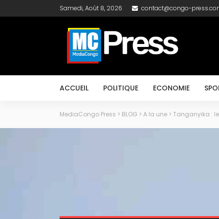
Samedi, Août 8, 2026
contact@congo-press.c
ACCUEIL
POLITIQUE
ECONOMIE
SPO
MediaCongo Press
>
BLOG
>
A la une
>
Tanganyika : le