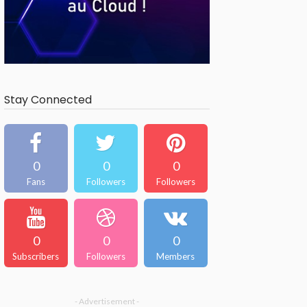
Stay Connected
0
0
0
Fans
Followers
Followers
0
0
0
Subscribers
Followers
Members
- Advertisement -