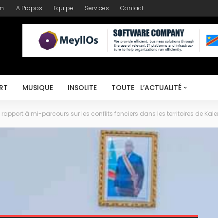
om
A Propos
Equipe
Services
Contact
RT
MUSIQUE
INSOLITE
TOUTE L’ACTUALITÉ
 rapport à mi-parcours sur les conflits fonciers dans les territoires de Kale