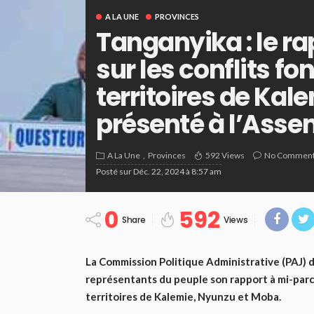
A LA UNE
PROVINCES
Tanganyika : le r
sur les conflits fo
territoires de Ka
présenté à l’Asse
A La Une
Provinces
592 Views
No Commen
Posté sur
Déc. 22, 2024 à 8:57 am
0
592
Share
Views
La Commission Politique Administrative (PAJ) 
représentants du peuple son rapport à mi-parc
territoires de Kalemie, Nyunzu et Moba.