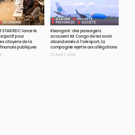
A LA UNE
PRIORITE
ECONOMIE
PROVINCES
SOCIÉTÉ
ojet STAR RDC lance le
Kisangani : des passagers
icipatif pour
accusent Air Congo de les avoir
es citoyens de la
abandonnés à l’aéroport, la
 finances publiques
compagnie rejette ces allégations
6
Août 7, 2026