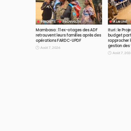
PRIORITE
PROVINCES
A LA UNE
Mambasa : 11 ex-otages des ADF
Ituri : le Pr
retrouvent leurs familles après des
budget part
opérations FARDC-UPDF
rapprocher l
gestion des
Août 7, 2026
Août 7, 202