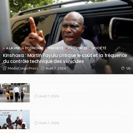
A LA UNE
ECONOMIE
PRIORITE
PROVINCES
SOCIÉTÉ
Kinshasa : Martin Fayulu critique le coût et la fréquence
du contrôle technique des véhicules
Août 7, 2026
MediaCongo Press
18
La rentrée scolaire 2026 – 2027 en péril : des enseignants
en grève dès le 1er septembre
Août 7, 2026
Kinshasa remet 15 détenus à l’AFC/M23, une première
depuis la mise en œuvre du Mécanisme de Doha
Août 7, 2026