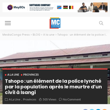
MediaCongo Press
>
BLOG
>
A la une
>
Tshopo : un élément de la police lynché par la population après le meurtre d’un civil à Isangi
A LA UNE
PROVINCES
Tshopo : un élément de la police lynché
par la population après le meurtre d’un
civil à Isangi
A La Une
Provinces
505 Views
No Comment