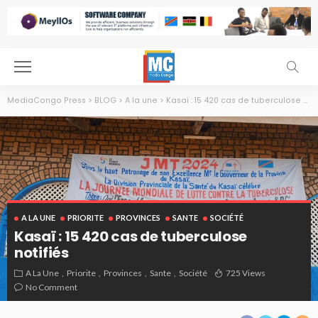
MediaCongo Press
>
BLOG
>
A la une
>
Kasaï : 15 420 cas de tuberculose notifiés
A LA UNE
PRIORITE
PROVINCES
SANTE
SOCIÉTÉ
Kasaï : 15 420 cas de tuberculose
notifiés
A La Une
Priorite
Provinces
Sante
Société
725 Views
No Comment