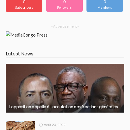
0
0
0
Subscribers
Followers
Members
- Advertisement -
Latest News
L’opposition appelle à l’annulation des élections générales
Août 23, 2022