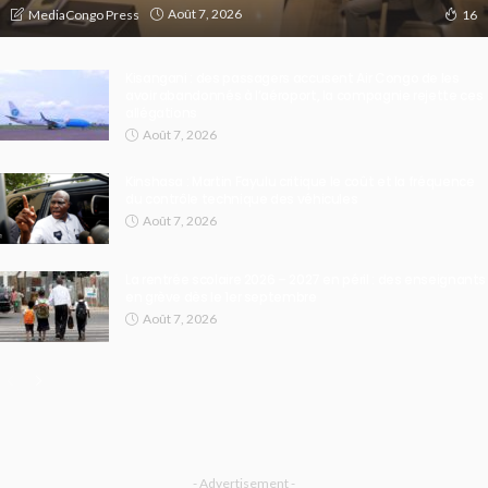
Août 7, 2026
MediaCongo Press
16
Kisangani : des passagers accusent Air Congo de les
avoir abandonnés à l’aéroport, la compagnie rejette ces
allégations
Août 7, 2026
Kinshasa : Martin Fayulu critique le coût et la fréquence
du contrôle technique des véhicules
Août 7, 2026
La rentrée scolaire 2026 – 2027 en péril : des enseignants
en grève dès le 1er septembre
Août 7, 2026
- Advertisement -