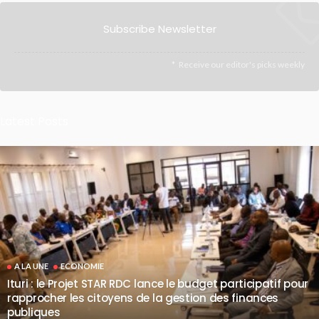
Subscribe Newsletter
Receive our editor's picks weekly
Latest Posts
A LA UNE
ECONOMIE
Ituri : le Projet STAR RDC lance le budget participatif pour
rapprocher les citoyens de la gestion des finances
publiques