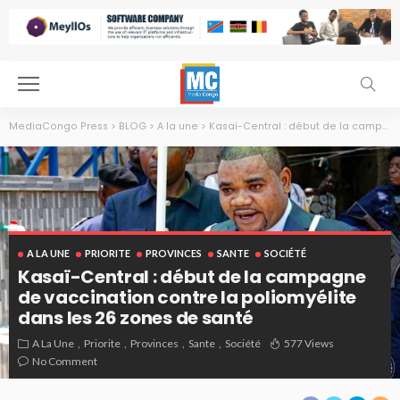
MediaCongo Press
>
BLOG
>
A la une
>
Kasaï-Central : début de la campagne de vaccination contre la poliomyélite dans les 26 zones de santé
A LA UNE
PRIORITE
PROVINCES
SANTE
SOCIÉTÉ
Kasaï-Central : début de la campagne
de vaccination contre la poliomyélite
dans les 26 zones de santé
A La Une
Priorite
Provinces
Sante
Société
577 Views
No Comment