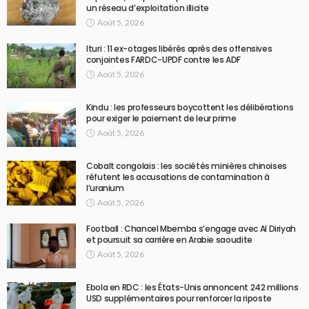
un réseau d’exploitation illicite
Août 5, 2026
Ituri : 11 ex-otages libérés après des offensives
conjointes FARDC-UPDF contre les ADF
Août 5, 2026
Kindu : les professeurs boycottent les délibérations
pour exiger le paiement de leur prime
Août 5, 2026
Cobalt congolais : les sociétés minières chinoises
réfutent les accusations de contamination à
l’uranium
Août 5, 2026
Football : Chancel Mbemba s’engage avec Al Diriyah
et poursuit sa carrière en Arabie saoudite
Août 5, 2026
Ebola en RDC : les États-Unis annoncent 242 millions
USD supplémentaires pour renforcer la riposte