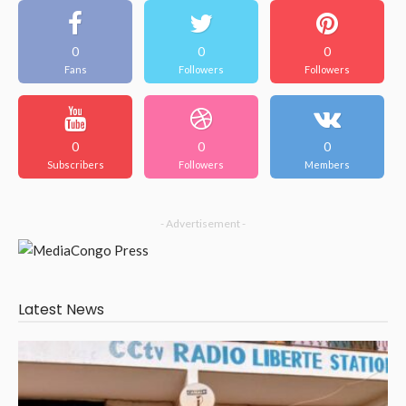
0
0
0
Fans
Followers
Followers
0
0
0
Subscribers
Followers
Members
- Advertisement -
Latest News