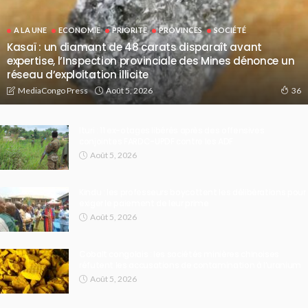
A LA UNE
ECONOMIE
PRIORITE
PROVINCES
SOCIÉTÉ
Kasaï : un diamant de 48 carats disparaît avant
expertise, l’Inspection provinciale des Mines dénonce un
réseau d’exploitation illicite
Août 5, 2026
MediaCongo Press
36
Ituri : 11 ex-otages libérés après des offensives
conjointes FARDC-UPDF contre les ADF
Août 5, 2026
Kindu : les professeurs boycottent les délibérations pour
exiger le paiement de leur prime
Août 5, 2026
Cobalt congolais : les sociétés minières chinoises
réfutent les accusations de contamination à l’uranium
Août 5, 2026