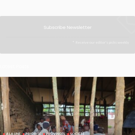
Subscribe Newsletter
Receive our editor's picks weekly
Latest Posts
A LA UNE
PRIORITE
PROVINCES
SOCIÉTÉ