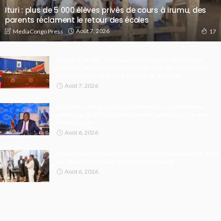
Ituri : plus de 5 000 élèves privés de cours à Irumu, des
parents réclament le retour des écoles
Août 7, 2026
MediaCongo Press
17
Kongo-Central : Kinshasa demande la convocation
urgente d’une session extraordinaire de l’Assemblée
provinciale sur le statut spécial de Nkamba
Août 7, 2026
Maniema : les autorités démentent une prétendue
présence du M23 à Kabambare et parlent de « guerre
médiatique »
Août 6, 2026
Procès Rebo Tchulo : le parquet militaire requiert 14 mois
de servitude pénale contre la chanteuse
Août 6, 2026