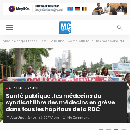
MediaCongo Press
>
BLOG
>
A la une
>
Santé publique : les médecins du syndicat libre des médecins en grève dans tous les hôpitaux de la RDC
A LA UNE
SANTE
Santé publique : les médecins du
syndicat libre des médecins en grève
dans tous les hôpitaux de la RDC
A La Une
Sante
557 Views
No Comment