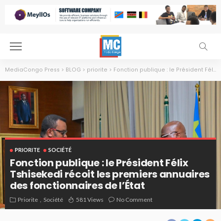
MediaCongo Press
>
BLOG
>
priorite
>
Fonction publique : le Président Félix Tshisekedi récoit les premiers annuaires des fonctionnaires de l’État
PRIORITE
SOCIÉTÉ
Fonction publique : le Président Félix
Tshisekedi récoit les premiers annuaires
des fonctionnaires de l’État
Priorite
Société
581 Views
No Comment