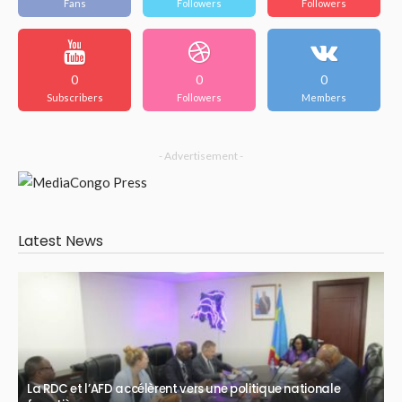
Fans
Followers
Followers
0
0
0
Subscribers
Followers
Members
- Advertisement -
Latest News
La RDC et l’AFD accélèrent vers une politique nationale