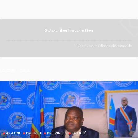
Subscribe Newsletter
Receive our editor's picks weekly
Latest Posts
A LA UNE
PRIORITE
PROVINCES
SOCIÉTÉ