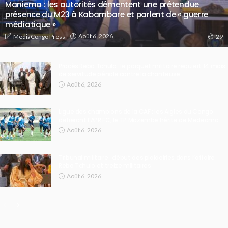
Maniema : les autorités démentent une prétendue
présence du M23 à Kabambare et parlent de « guerre
médiatique »
Août 6, 2026
MediaCongo Press
29
Procès Rebo Tchulo : le parquet militaire requiert 14 mois
de servitude pénale contre la chanteuse
Août 6, 2026
Ligue des champions de la CAF : les Aigles du Congo
défieront l’APR FC, le TP Mazembe hérite de Medeama
Août 6, 2026
Tribunal militaire : début des plaidoiries dans l’affaire
Rebo Tchulo et treize militaires
Août 6, 2026