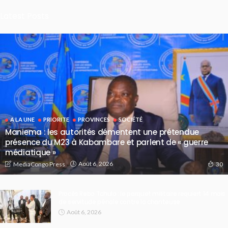
Latest Posts
A LA UNE
PRIORITE
PROVINCES
SOCIÉTÉ
Maniema : les autorités démentent une prétendue
présence du M23 à Kabambare et parlent de « guerre
médiatique »
Août 6, 2026
MediaCongo Press
30
Procès Rebo Tchulo : le parquet militaire requiert 14 mois
de servitude pénale contre la chanteuse
Août 6, 2026