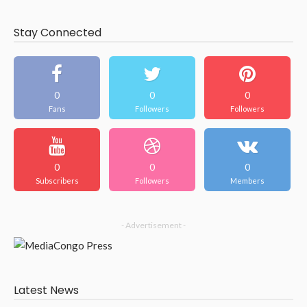
Stay Connected
0
0
0
Fans
Followers
Followers
0
0
0
Subscribers
Followers
Members
- Advertisement -
Latest News