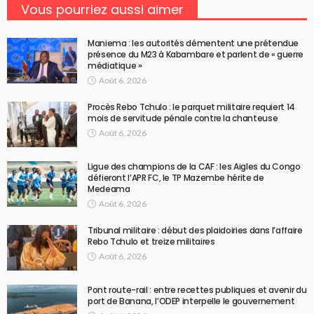
Vous pourriez aussi aimer
Maniema : les autorités démentent une prétendue
présence du M23 à Kabambare et parlent de « guerre
médiatique »
Août 6, 2026
Procès Rebo Tchulo : le parquet militaire requiert 14
mois de servitude pénale contre la chanteuse
Août 6, 2026
Ligue des champions de la CAF : les Aigles du Congo
défieront l’APR FC, le TP Mazembe hérite de
Medeama
Août 6, 2026
Tribunal militaire : début des plaidoiries dans l’affaire
Rebo Tchulo et treize militaires
Août 6, 2026
Pont route-rail : entre recettes publiques et avenir du
port de Banana, l’ODEP interpelle le gouvernement