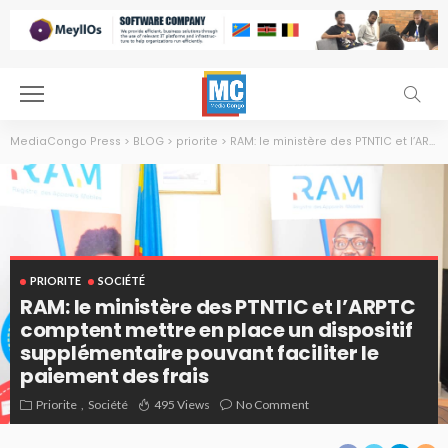
MediaCongo Press
>
BLOG
>
priorite
>
RAM: le ministère des PTNTIC et l’ARPTC comptent mettre en place un dispositif supplémentaire pouvant faciliter le paiement des frais
PRIORITE
SOCIÉTÉ
RAM: le ministère des PTNTIC et l’ARPTC
comptent mettre en place un dispositif
supplémentaire pouvant faciliter le
paiement des frais
Priorite
Société
495 Views
No Comment