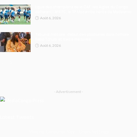
Ligue des champions de la CAF : les Aigles du Congo
défieront l’APR FC, le TP Mazembe hérite de Medeama
Août 6, 2026
Tribunal militaire : début des plaidoiries dans l’affaire
Rebo Tchulo et treize militaires
Août 6, 2026
- Advertisement -
Latest Tweets
Missing Consumer Key - Check Settings