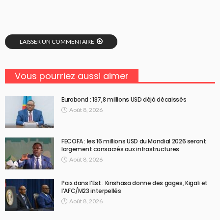
LAISSER UN COMMENTAIRE
Vous pourriez aussi aimer
Eurobond : 137,8 millions USD déjà décaissés
Août 8, 2026
FECOFA : les 16 millions USD du Mondial 2026 seront
largement consacrés aux infrastructures
Août 8, 2026
Paix dans l’Est : Kinshasa donne des gages, Kigali et
l’AFC/M23 interpellés
Août 8, 2026