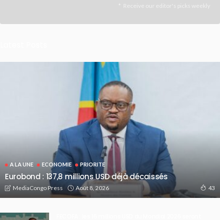
Receive our editor's picks weekly
Latest Posts
A LA UNE
ECONOMIE
PRIORITE
Eurobond : 137,8 millions USD déjà décaissés
Août 8, 2026
MediaCongo Press
43
FECOFA : les 16 millions USD du Mondial 2026 seront