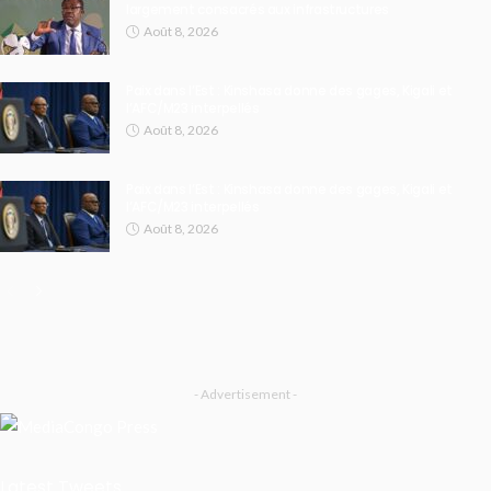
largement consacrés aux infrastructures
Août 8, 2026
Paix dans l’Est : Kinshasa donne des gages, Kigali et
l’AFC/M23 interpellés
Août 8, 2026
Paix dans l’Est : Kinshasa donne des gages, Kigali et
l’AFC/M23 interpellés
Août 8, 2026
- Advertisement -
Latest Tweets