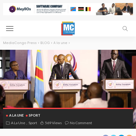
MediaCongo Press
>
BLOG
>
A la une
>
A LA UNE
SPORT
A La Une
Sport
569 Views
No Comment