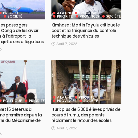
PRIORITE
A LA UNE
ECONOMIE
S
SOCIÉTÉ
PRIORITE
PROVINCES
SOCIÉTÉ
 des passagers
Kinshasa : Martin Fayulu critique le
 Congo de les avoir
coût et la fréquence du contrôle
à l’aéroport, la
technique des véhicules
ejette ces allégations
Août 7, 2026
6
A LA UNE
PRIORITE
POLITIQUE
PRIORITE
PROVINCES
SOCIÉTÉ
met 15 détenus à
Ituri : plus de 5 000 élèves privés de
ne première depuis la
cours à Irumu, des parents
vre du Mécanisme de
réclament le retour des écoles
Août 7, 2026
6