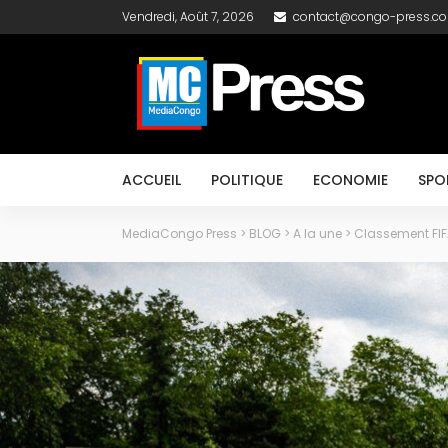
Vendredi, Août 7, 2026
contact@congo-press.c
ACCUEIL
POLITIQUE
ECONOMIE
SPO
MediaCongo Press
>
BLOG
>
A la une
>
Classement FIFA 