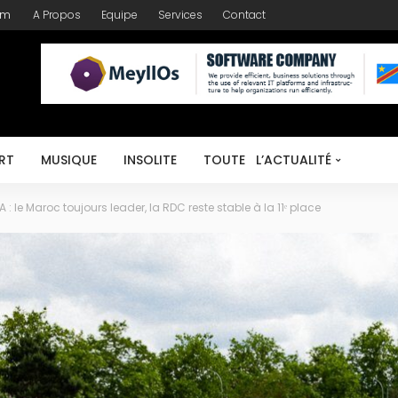
om
A Propos
Equipe
Services
Contact
RT
MUSIQUE
INSOLITE
TOUTE L’ACTUALITÉ
: le Maroc toujours leader, la RDC reste stable à la 11ᵉ place