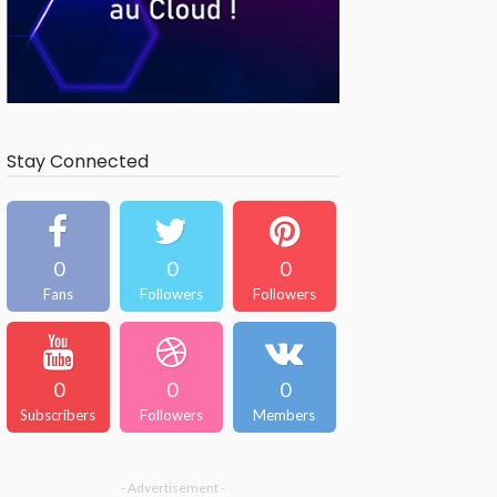
Stay Connected
0
0
0
Fans
Followers
Followers
0
0
0
Subscribers
Followers
Members
- Advertisement -