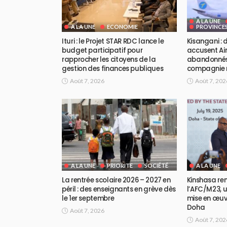
A LA UNE
A LA UNE
ECONOMIE
PROVINCE
Ituri : le Projet STAR RDC lance le
Kisangani :
budget participatif pour
accusent Air
rapprocher les citoyens de la
abandonnés 
gestion des finances publiques
compagnie r
Août 7, 2026
Août 7, 202
A LA UNE
PRIORITE
SOCIÉTÉ
A LA UNE
La rentrée scolaire 2026 – 2027 en
Kinshasa re
péril : des enseignants en grève dès
l’AFC/M23, u
le 1er septembre
mise en œu
Doha
Août 7, 2026
Août 7, 202