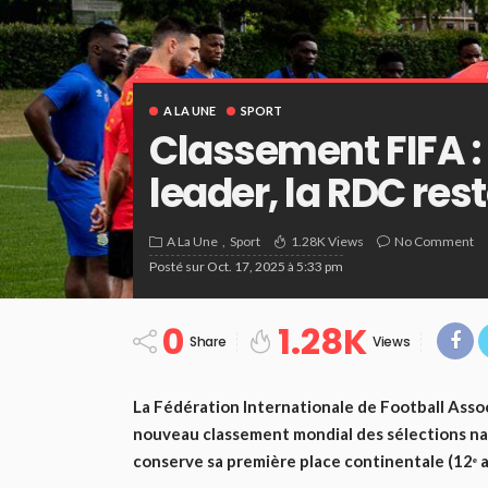
A LA UNE
SPORT
Classement FIFA :
leader, la RDC reste
A La Une
Sport
1.28K Views
No Comment
Posté sur
Oct. 17, 2025 à 5:33 pm
0
1.28K
Share
Views
La Fédération Internationale de Football Assoc
nouveau classement mondial des sélections nat
conserve sa première place continentale (12ᵉ au