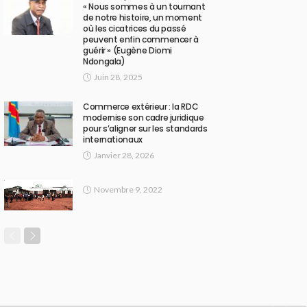
« Nous sommes à un tournant
de notre histoire, un moment
où les cicatrices du passé
peuvent enfin commencer à
guérir » (Eugène Diomi
Ndongala)
Juin 28, 2025
Commerce extérieur : la RDC
modernise son cadre juridique
pour s’aligner sur les standards
internationaux
Janvier 28, 2026
Novembre 9, 2022