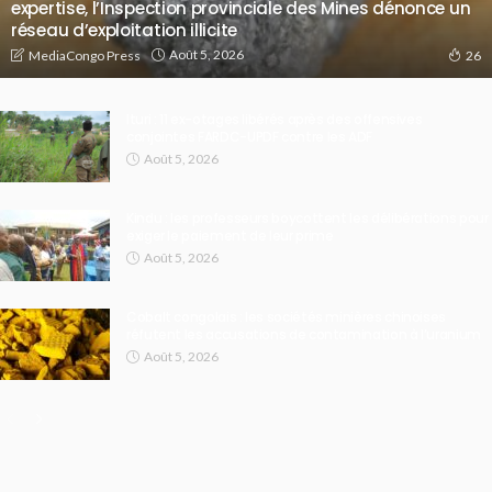
expertise, l’Inspection provinciale des Mines dénonce un
réseau d’exploitation illicite
Août 5, 2026
MediaCongo Press
26
Ituri : 11 ex-otages libérés après des offensives
conjointes FARDC-UPDF contre les ADF
Août 5, 2026
Kindu : les professeurs boycottent les délibérations pour
exiger le paiement de leur prime
Août 5, 2026
Cobalt congolais : les sociétés minières chinoises
réfutent les accusations de contamination à l’uranium
Août 5, 2026