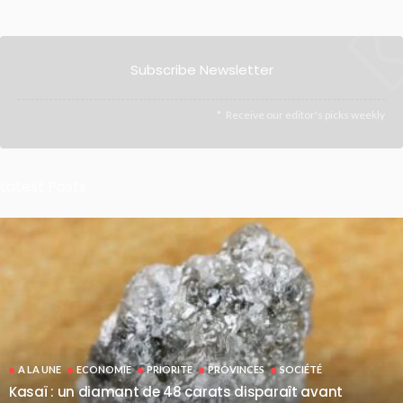
Subscribe Newsletter
Receive our editor's picks weekly
Latest Posts
A LA UNE
ECONOMIE
PRIORITE
PROVINCES
SOCIÉTÉ
Kasaï : un diamant de 48 carats disparaît avant