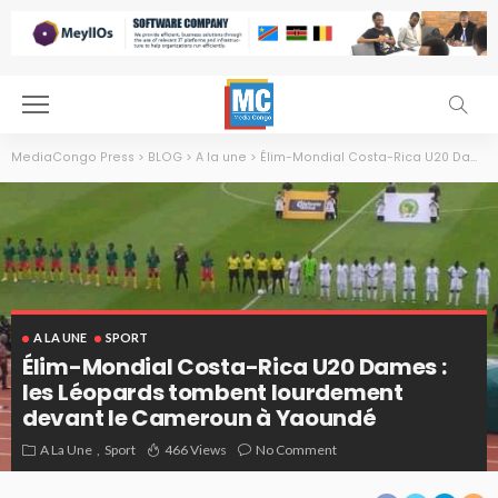
MediaCongo Press
>
BLOG
>
A la une
>
Élim-Mondial Costa-Rica U20 Dames : les Léopards tombent lourdement devant le Cameroun à Yaoundé
A LA UNE
SPORT
Élim-Mondial Costa-Rica U20 Dames :
les Léopards tombent lourdement
devant le Cameroun à Yaoundé
A La Une
Sport
466 Views
No Comment