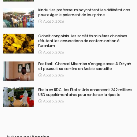
Kindu : les professeurs boycottent les délibérations
pour exiger le paiement de leur prime
Août 5, 2026
Cobalt congolais : les sociétés minières chinoises
réfutent les accusations de contamination à
l’uranium
Août 5, 2026
Football : Chancel Mbemba s’engage avec Al Diriyah
et poursuit sa carrière en Arabie saoudite
Août 5, 2026
Ebola en RDC : les États-Unis annoncent 242 millions
USD supplémentaires pour renforcer la riposte
Août 5, 2026