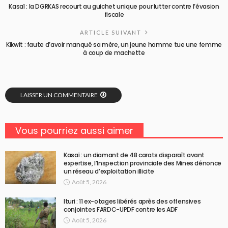
Kasaï : la DGRKAS recourt au guichet unique pour lutter contre l’évasion
fiscale
ARTICLE SUIVANT
Kikwit : faute d’avoir manqué sa mère, un jeune homme tue une femme
à coup de machette
LAISSER UN COMMENTAIRE
Vous pourriez aussi aimer
Kasaï : un diamant de 48 carats disparaît avant
expertise, l’Inspection provinciale des Mines dénonce
un réseau d’exploitation illicite
Août 5, 2026
Ituri : 11 ex-otages libérés après des offensives
conjointes FARDC-UPDF contre les ADF
Août 5, 2026