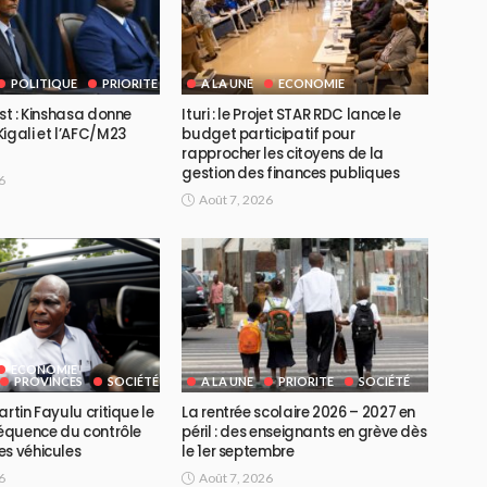
POLITIQUE
PRIORITE
A LA UNE
ECONOMIE
Est : Kinshasa donne
Ituri : le Projet STAR RDC lance le
igali et l’AFC/M23
budget participatif pour
rapprocher les citoyens de la
gestion des finances publiques
6
Août 7, 2026
ECONOMIE
PROVINCES
SOCIÉTÉ
A LA UNE
PRIORITE
SOCIÉTÉ
artin Fayulu critique le
La rentrée scolaire 2026 – 2027 en
réquence du contrôle
péril : des enseignants en grève dès
es véhicules
le 1er septembre
6
Août 7, 2026