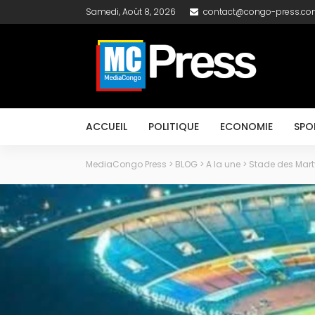
Samedi, Août 8, 2026
contact@congo-press.c
ACCUEIL
POLITIQUE
ECONOMIE
SPO
MediaCongo Press
>
BLOG
>
A la une
>
Stade des Marty