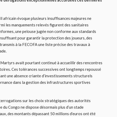
e de dérogations exceptionnelles accordées ces dernières
ll africain évoque plusieurs insuffisances majeures ne
mi les manquements relevés figurent des sanitaires
onformes, une pelouse jugée non conforme aux standards
insuffisant pour garantir la protection des joueurs, des
, transmis à la FECOFA une liste précise des travaux à
ade.
s Martyrs avait pourtant continué à accueillir des rencontres
toires. Ces tolérances successives ont longtemps repoussé
lant une absence criante d’investissements structurels
vernance dans la gestion des infrastructures sportives
terrogations sur les choix stratégiques des autorités
ue du Congo ne dispose désormais plus d’un stade
aux, des montants dépassant 50 millions d’euros ont été