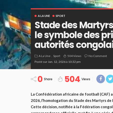
A LA UNE
SPORT
Stade des Martyrs
le symbole des pri
autorités congola
A La Une
Sport
504 Views
No Comment
Posté sur
Jan. 12, 2026 à 10:32 pm
0
504
Share
Views
La Confédération africaine de football (CAF) a 
2026, l’homologation du Stade des Martyrs de 
Cette décision, notifiée à la Fédération congo