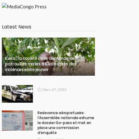
Latest News
Kwilu : la société civile demande des
patrouilles mixtes à Kikoti après des
violences entre jeunes
Mars 27, 2022
Redevance aéroportuaire :
l’Assemblée nationale exhume
le dossier Go-pass et met en
place une commission
d’enquête