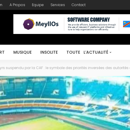
om
A Propos
Equipe
Services
Contact
RT
MUSIQUE
INSOLITE
TOUTE L’ACTUALITÉ
rs suspendu par la CAF : le symbole des priorités inversées des autorité