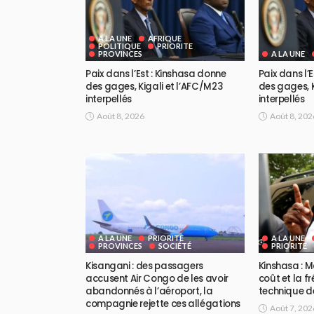
A LA UNE
AFRIQUE
POLITIQUE
PRIORITE
PROVINCES
A LA UNE
Paix dans l’Est : Kinshasa donne
Paix dans l’
des gages, Kigali et l’AFC/M23
des gages, K
interpellés
interpellés
Août 8, 2026
Août 8, 202
A LA UNE
PRIORITE
A LA UNE
PROVINCES
SOCIÉTÉ
PRIORITE
Kisangani : des passagers
Kinshasa : M
accusent Air Congo de les avoir
coût et la f
abandonnés à l’aéroport, la
technique d
compagnie rejette ces allégations
Août 7, 202