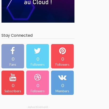
Stay Connected
0
0
0
Fans
Followers
Followers
0
0
0
Subscribers
Followers
Members
- Advertisement -