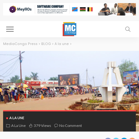
MediaCongo Press
>
BLOG
>
A la une
>
A LA UNE
A La Une
379 Views
No Comment