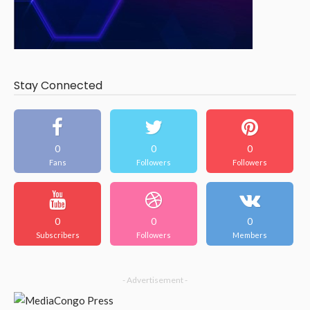
Stay Connected
0
0
0
Fans
Followers
Followers
0
0
0
Subscribers
Followers
Members
- Advertisement -