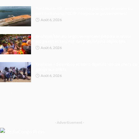
Pont route-rail : entre recettes publiques et avenir du
port de Banana, l’ODEP interpelle le gouvernement
Août 6, 2026
Kinshasa/Maluku: le gouvernement prépare le retour
progressif et sécurisé des populations déplacées
Août 6, 2026
Kinshasa – Selembao et Mont-Ngafula : douze chefs de
gangs aux arrêts
Août 6, 2026
- Advertisement -