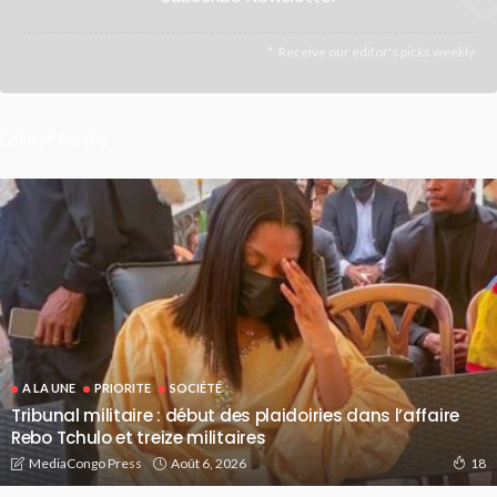
Receive our editor's picks weekly
Latest Posts
A LA UNE
PRIORITE
SOCIÉTÉ
Tribunal militaire : début des plaidoiries dans l’affaire
Rebo Tchulo et treize militaires
Août 6, 2026
MediaCongo Press
18