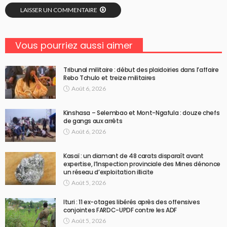
LAISSER UN COMMENTAIRE
Vous pourriez aussi aimer
Tribunal militaire : début des plaidoiries dans l’affaire
Rebo Tchulo et treize militaires
Août 6, 2026
Kinshasa – Selembao et Mont-Ngafula : douze chefs
de gangs aux arrêts
Août 6, 2026
Kasaï : un diamant de 48 carats disparaît avant
expertise, l’Inspection provinciale des Mines dénonce
un réseau d’exploitation illicite
Août 5, 2026
Ituri : 11 ex-otages libérés après des offensives
conjointes FARDC-UPDF contre les ADF
Août 5, 2026