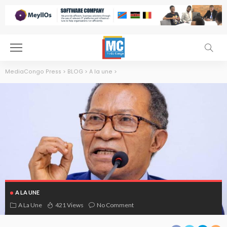
MediaCongo Press
>
BLOG
>
A la une
>
A LA UNE
A La Une
421 Views
No Comment