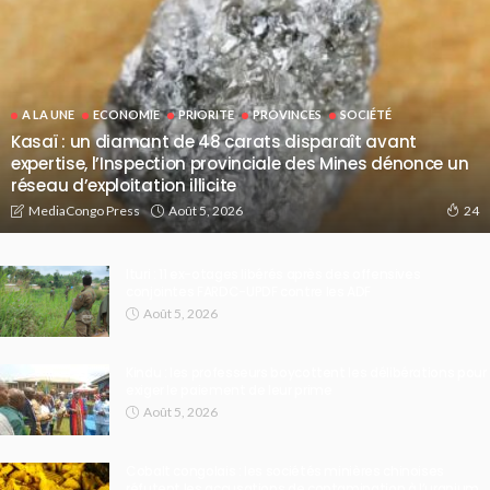
A LA UNE
ECONOMIE
PRIORITE
PROVINCES
SOCIÉTÉ
Kasaï : un diamant de 48 carats disparaît avant
expertise, l’Inspection provinciale des Mines dénonce un
réseau d’exploitation illicite
Août 5, 2026
MediaCongo Press
24
Ituri : 11 ex-otages libérés après des offensives
conjointes FARDC-UPDF contre les ADF
Août 5, 2026
Kindu : les professeurs boycottent les délibérations pour
exiger le paiement de leur prime
Août 5, 2026
Cobalt congolais : les sociétés minières chinoises
réfutent les accusations de contamination à l’uranium