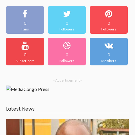
0
0
0
Fans
Followers
Followers
0
0
0
Subscribers
Followers
Members
- Advertisement -
Latest News