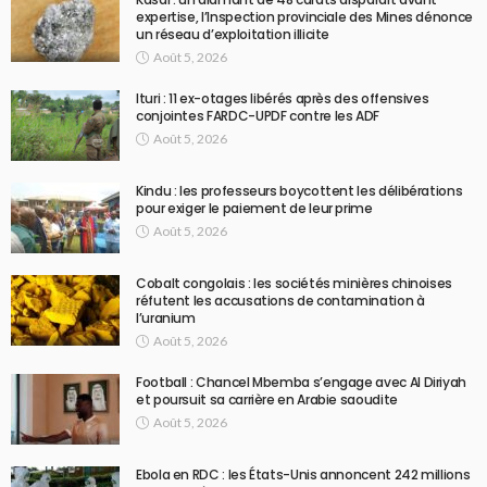
expertise, l’Inspection provinciale des Mines dénonce
un réseau d’exploitation illicite
Août 5, 2026
Ituri : 11 ex-otages libérés après des offensives
conjointes FARDC-UPDF contre les ADF
Août 5, 2026
Kindu : les professeurs boycottent les délibérations
pour exiger le paiement de leur prime
Août 5, 2026
Cobalt congolais : les sociétés minières chinoises
réfutent les accusations de contamination à
l’uranium
Août 5, 2026
Football : Chancel Mbemba s’engage avec Al Diriyah
et poursuit sa carrière en Arabie saoudite
Août 5, 2026
Ebola en RDC : les États-Unis annoncent 242 millions