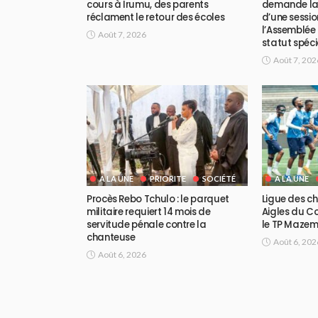
cours à Irumu, des parents
demande la
réclament le retour des écoles
d’une sessio
l’Assemblée 
Août 7, 2026
statut spéc
Août 7, 202
A LA UNE
PRIORITE
SOCIÉTÉ
A LA UNE
Procès Rebo Tchulo : le parquet
Ligue des ch
militaire requiert 14 mois de
Aigles du Co
servitude pénale contre la
le TP Maze
chanteuse
Août 6, 202
Août 6, 2026