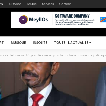
om
A Propos
Equipe
Services
Contact
RT
MUSIQUE
INSOLITE
TOUTE L’ACTUALITÉ
nale : le bureau d’âge a déposé sa plainte contre le huissier de justice p