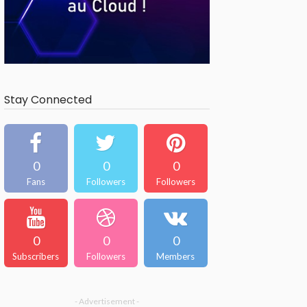
Stay Connected
0
0
0
Fans
Followers
Followers
0
0
0
Subscribers
Followers
Members
- Advertisement -