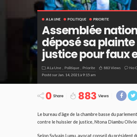
A LA UNE
POLITIQUE
PRIORITE
Assemblée nationa
déposé sa plainte 
justice pour faux 
A La Une
Politique
Priorite
883 Views
No 
Posté sur
Jan. 14, 2021 à 9:15 am
0
883
Share
Views
Le bureau d’âge de la chambre basse du parlement a
contre le huissier de justice, Ntona Diambu Olivie
Selon Sylvain Lumu, avocat conseil du président du 