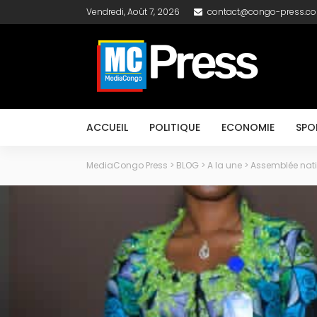
Vendredi, Août 7, 2026
contact@congo-press.c
ACCUEIL
POLITIQUE
ECONOMIE
SPO
MediaCongo Press
>
BLOG
>
A la une
>
Assemblée natio