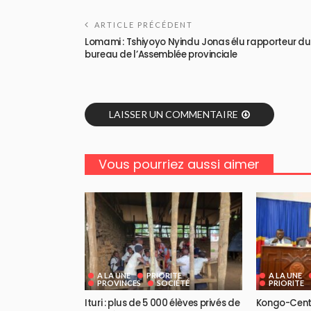
ARTICLE PRÉCÉDENT
Lomami : Tshiyoyo Nyindu Jonas élu rapporteur du
bureau de l’Assemblée provinciale
LAISSER UN COMMENTAIRE
Vous pourriez aussi aimer
A LA UNE
PRIORITE
A LA UNE
PROVINCES
SOCIÉTÉ
PRIORITE
Ituri : plus de 5 000 élèves privés de
Kongo-Centr