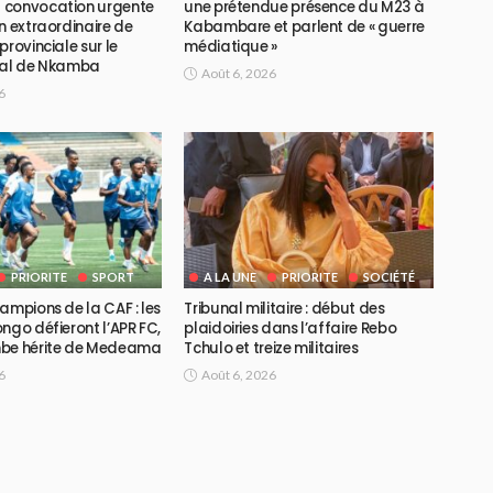
 convocation urgente
une prétendue présence du M23 à
n extraordinaire de
Kabambare et parlent de « guerre
provinciale sur le
médiatique »
ial de Nkamba
Août 6, 2026
6
PRIORITE
SPORT
A LA UNE
PRIORITE
SOCIÉTÉ
ampions de la CAF : les
Tribunal militaire : début des
ngo défieront l’APR FC,
plaidoiries dans l’affaire Rebo
mbe hérite de Medeama
Tchulo et treize militaires
6
Août 6, 2026