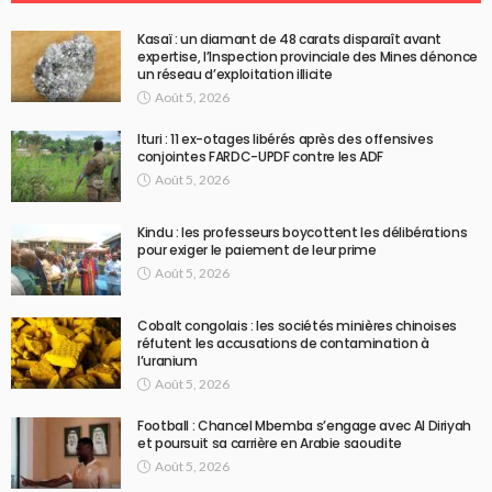
Kasaï : un diamant de 48 carats disparaît avant
expertise, l’Inspection provinciale des Mines dénonce
un réseau d’exploitation illicite
Août 5, 2026
Ituri : 11 ex-otages libérés après des offensives
conjointes FARDC-UPDF contre les ADF
Août 5, 2026
Kindu : les professeurs boycottent les délibérations
pour exiger le paiement de leur prime
Août 5, 2026
Cobalt congolais : les sociétés minières chinoises
réfutent les accusations de contamination à
l’uranium
Août 5, 2026
Football : Chancel Mbemba s’engage avec Al Diriyah
et poursuit sa carrière en Arabie saoudite
Août 5, 2026