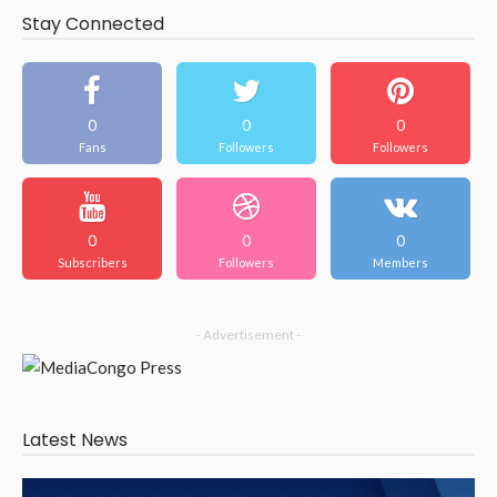
Stay Connected
0
0
0
Fans
Followers
Followers
0
0
0
Subscribers
Followers
Members
- Advertisement -
Latest News