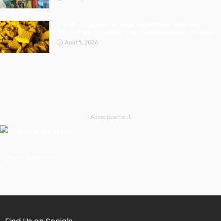
Cobalt congolais : les sociétés minières chinoises
réfutent les accusations de contamination à l’uranium
Août 5, 2026
- Advertisement -
Latest Tweets
Missing Consumer Key - Check Settings