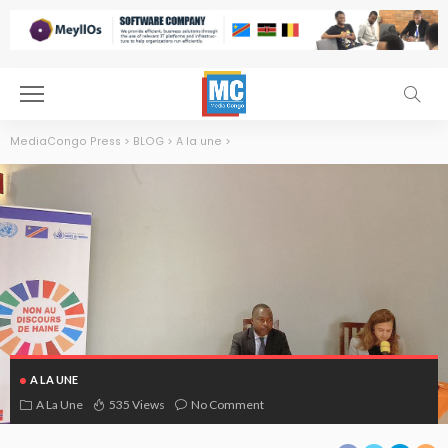
MediaCongo Press
>
BLOG
>
A la une
>
A LA UNE
A La Une
535 Views
No Comment