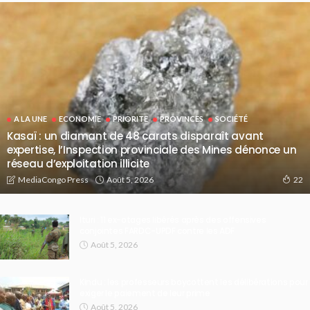
A LA UNE
ECONOMIE
PRIORITE
PROVINCES
SOCIÉTÉ
Kasaï : un diamant de 48 carats disparaît avant
expertise, l’Inspection provinciale des Mines dénonce un
réseau d’exploitation illicite
Août 5, 2026
MediaCongo Press
22
Ituri : 11 ex-otages libérés après des offensives
conjointes FARDC-UPDF contre les ADF
Août 5, 2026
Kindu : les professeurs boycottent les délibérations pour
exiger le paiement de leur prime
Août 5, 2026