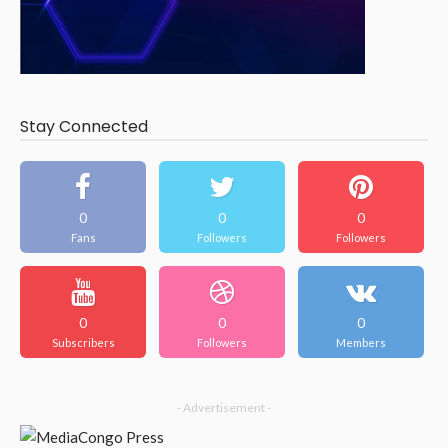
Stay Connected
0
0
0
Fans
Followers
Followers
0
0
0
Subscribers
Followers
Members
- Advertisement -