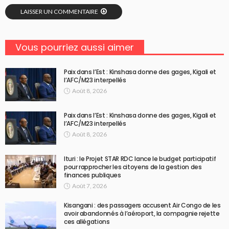
LAISSER UN COMMENTAIRE
Vous pourriez aussi aimer
Paix dans l’Est : Kinshasa donne des gages, Kigali et
l’AFC/M23 interpellés
Août 8, 2026
Paix dans l’Est : Kinshasa donne des gages, Kigali et
l’AFC/M23 interpellés
Août 8, 2026
Ituri : le Projet STAR RDC lance le budget participatif
pour rapprocher les citoyens de la gestion des
finances publiques
Août 7, 2026
Kisangani : des passagers accusent Air Congo de les
avoir abandonnés à l’aéroport, la compagnie rejette
ces allégations