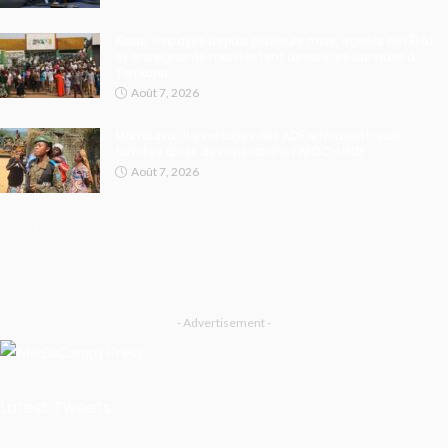
Kasaï : impayés depuis plusieurs mois, agents de l’État
et enseignants manifestent devant les banques à
Tshikapa
Août 7, 2026
Mambasa : 11 ex-otages des ADF retrouvent leurs
familles après des opérations FARDC-UPDF
Août 7, 2026
- Advertisement -
Latest Tweets