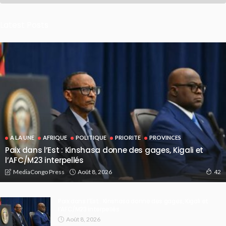
Latest Posts
A LA UNE
AFRIQUE
POLITIQUE
PRIORITE
PROVINCES
Paix dans l’Est : Kinshasa donne des gages, Kigali et
l’AFC/M23 interpellés
Août 8, 2026
MediaCongo Press
42
Paix dans l’Est : Kinshasa donne des gages, Kigali et
l’AFC/M23 interpellés
Août 8, 2026