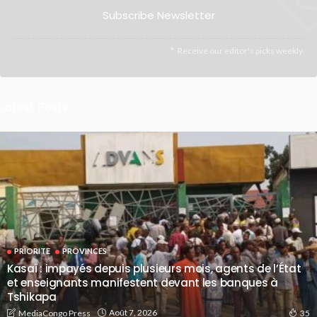
Subscribe Newsletter
Receive our editor's picks weekly
Latest Posts
PRIORITE
PROVINCES
Kasaï : impayés depuis plusieurs mois, agents de l’État
et enseignants manifestent devant les banques à
Tshikapa
Août 7, 2026
MediaCongo Press
35