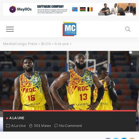
MediaCongo Press
>
BLOG
>
A la une
>
A LA UNE
A La Une
501 Views
No Comment