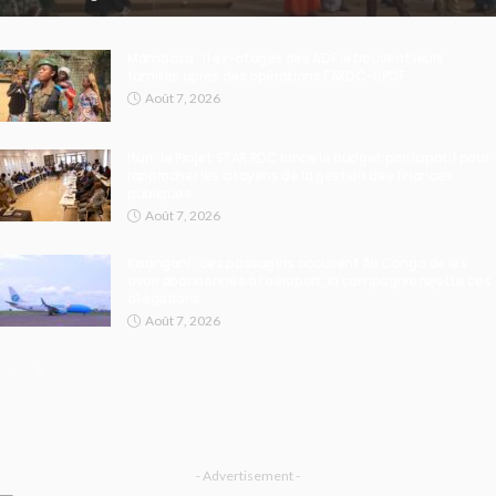
Mambasa : 11 ex-otages des ADF retrouvent leurs
familles après des opérations FARDC-UPDF
Août 7, 2026
Ituri : le Projet STAR RDC lance le budget participatif pour
rapprocher les citoyens de la gestion des finances
publiques
Août 7, 2026
Kisangani : des passagers accusent Air Congo de les
avoir abandonnés à l’aéroport, la compagnie rejette ces
allégations
Août 7, 2026
- Advertisement -