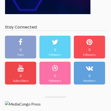
Stay Connected
0
0
0
Fans
Followers
Followers
0
0
0
Subscribers
Followers
Members
- Advertisement -