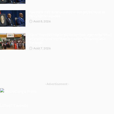
Paix dans l’Est : Kinshasa donne des gages, Kigali et
l’AFC/M23 interpellés
Août 8, 2026
Kasaï : impayés depuis plusieurs mois, agents de l’État
et enseignants manifestent devant les banques à
Tshikapa
Août 7, 2026
- Advertisement -
Latest Tweets