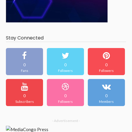
Stay Connected
0
0
0
Fans
Followers
Followers
0
0
0
Subscribers
Followers
Members
- Advertisement -