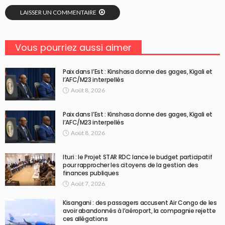
LAISSER UN COMMENTAIRE
Vous pourriez aussi aimer
Paix dans l’Est : Kinshasa donne des gages, Kigali et
l’AFC/M23 interpellés
Août 8, 2026
Paix dans l’Est : Kinshasa donne des gages, Kigali et
l’AFC/M23 interpellés
Août 8, 2026
Ituri : le Projet STAR RDC lance le budget participatif
pour rapprocher les citoyens de la gestion des
finances publiques
Août 7, 2026
Kisangani : des passagers accusent Air Congo de les
avoir abandonnés à l’aéroport, la compagnie rejette
ces allégations