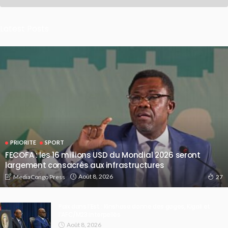
Latest Posts
PRIORITE
SPORT
FECOFA : les 16 millions USD du Mondial 2026 seront
largement consacrés aux infrastructures
Août 8, 2026
MediaCongo Press
27
Paix dans l’Est : Kinshasa donne des gages, Kigali et
l’AFC/M23 interpellés
Août 8, 2026