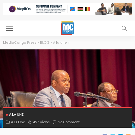
MediaCongo Press
>
BLOG
>
A la une
>
A LA UNE
A La Une
497 Views
No Comment