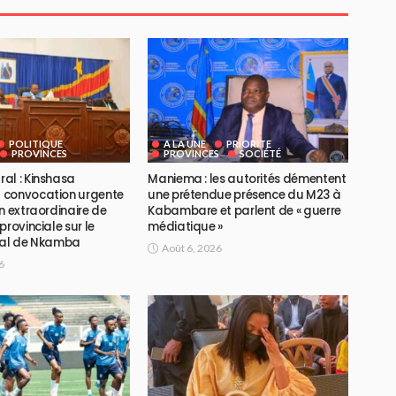
POLITIQUE
A LA UNE
PRIORITE
PROVINCES
PROVINCES
SOCIÉTÉ
al : Kinshasa
Maniema : les autorités démentent
 convocation urgente
une prétendue présence du M23 à
n extraordinaire de
Kabambare et parlent de « guerre
provinciale sur le
médiatique »
ial de Nkamba
Août 6, 2026
6