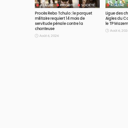
A LA UNE
PRIORITE
SOCIÉTÉ
A LA UNE
Procès Rebo Tchulo : le parquet
Ligue des ch
militaire requiert 14 mois de
Aigles du Co
servitude pénale contre la
le TP Maze
chanteuse
Août 6, 202
Août 6, 2026