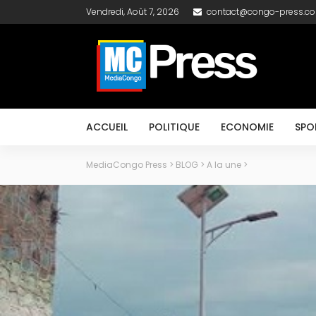
Vendredi, Août 7, 2026
contact@congo-press.c
ACCUEIL
POLITIQUE
ECONOMIE
SPO
MediaCongo Press
>
BLOG
>
A la une
>