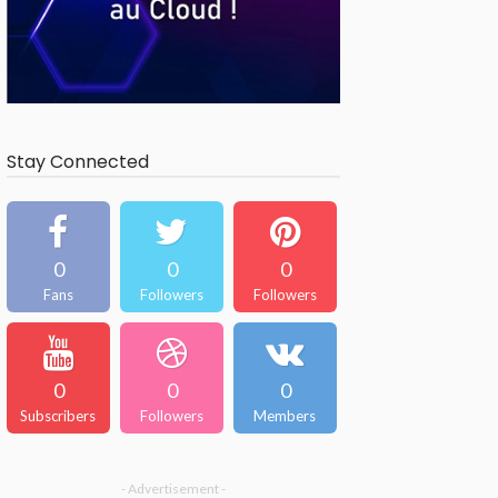
Stay Connected
0
0
0
Fans
Followers
Followers
0
0
0
Subscribers
Followers
Members
- Advertisement -