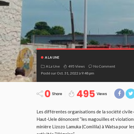
A LA UNE
A La Une
495 Views
No Comment
Posté sur
Oct. 31, 2022 à 9:48 pm
0
495
Share
Views
Les différentes organisations de la société civile
Haut-Uele dénoncent ”les magouilles et violation
minière Lizozo Lamuka (Comilila) à Watsa pour lesq