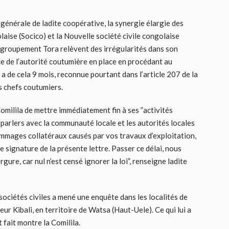
énérale de ladite coopérative, la synergie élargie des
laise (Socico) et la Nouvelle société civile congolaise
u groupement Tora relèvent des irrégularités dans son
e de l’autorité coutumière en place en procédant au
 a de cela 9 mois, reconnue pourtant dans l’article 207 de la
es chefs coutumiers.
 Comilila de mettre immédiatement fin à ses ”activités
urparlers avec la communauté locale et les autorités locales
mmages collatéraux causés par vos travaux d’exploitation,
e signature de la présente lettre. Passer ce délai, nous
re, car nul n’est censé ignorer la loi”, renseigne ladite
sociétés civiles a mené une enquête dans les localités de
ur Kibali, en territoire de Watsa (Haut-Uele). Ce qui lui a
 fait montre la Comilila.