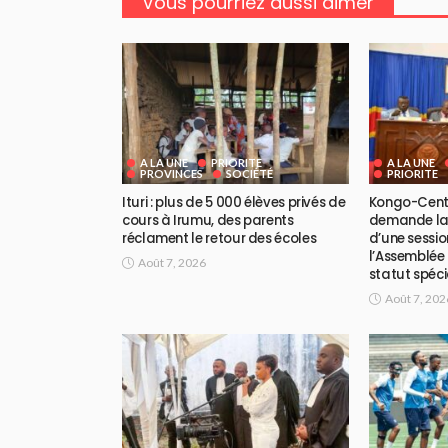
Vous pourriez aussi aimer
A LA UNE
PRIORITE
A LA UNE
PROVINCES
SOCIÉTÉ
PRIORITE
Ituri : plus de 5 000 élèves privés de
Kongo-Centr
cours à Irumu, des parents
demande la
réclament le retour des écoles
d’une sessio
l’Assemblée 
Août 7, 2026
statut spéc
Août 7, 202