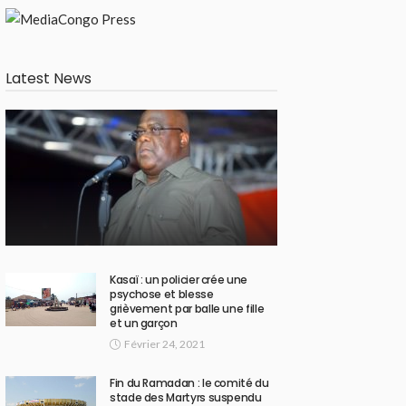
Latest News
Kasaï : un policier crée une
psychose et blesse
grièvement par balle une fille
et un garçon
Février 24, 2021
Fin du Ramadan : le comité du
stade des Martyrs suspendu