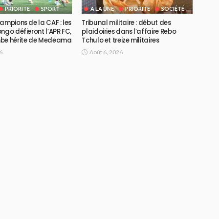
PRIORITE
SPORT
A LA UNE
PRIORITE
SOCIÉTÉ
ampions de la CAF : les
Tribunal militaire : début des
ngo défieront l’APR FC,
plaidoiries dans l’affaire Rebo
mbe hérite de Medeama
Tchulo et treize militaires
6
Août 6, 2026