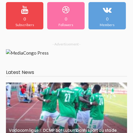
0
0
0
Subscribers
Followers
Members
- Advertisement -
Latest News
Vodacom ligue I : DCMP bat Lubumbashi sport au stade