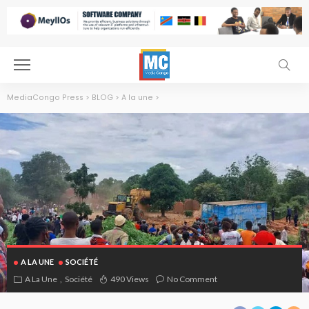
MediaCongo Press
>
BLOG
>
A la une
>
A LA UNE
SOCIÉTÉ
A La Une
Société
490 Views
No Comment