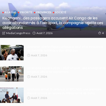
A LA UNE
PRIORITE
PROVINCES
SOCIÉTÉ
Kisangani : des passagers accusent Air Congo de les
avoir abandonnés à l’aéroport, la compagnie rejette ces
allégations
Août 7, 2026
MediaCongo Press
4
Kinshasa : Martin Fayulu critique le coût et la fréquence
du contrôle technique des véhicules
Août 7, 2026
La rentrée scolaire 2026 – 2027 en péril : des enseignants
en grève dès le 1er septembre
Août 7, 2026
Kinshasa remet 15 détenus à l’AFC/M23, une première
depuis la mise en œuvre du Mécanisme de Doha
Août 7, 2026