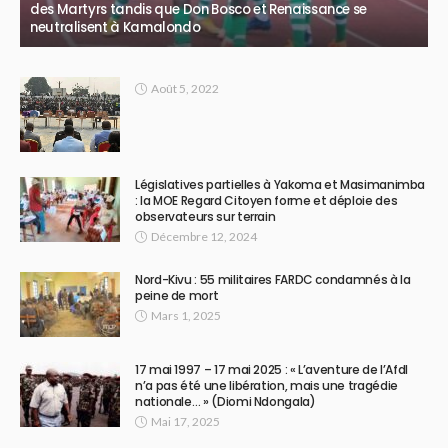
des Martyrs tandis que Don Bosco et Renaissance se
neutralisent à Kamalondo
Août 5, 2022
Législatives partielles à Yakoma et Masimanimba
: la MOE Regard Citoyen forme et déploie des
observateurs sur terrain
Décembre 12, 2024
Nord-Kivu : 55 militaires FARDC condamnés à la
peine de mort
Mars 1, 2025
17 mai 1997 – 17 mai 2025 : « L’aventure de l’Afdl
n’a pas été une libération, mais une tragédie
nationale… » (Diomi Ndongala)
Mai 17, 2025