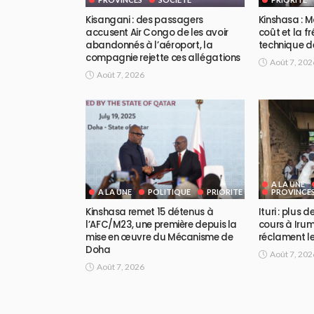
Kisangani : des passagers
Kinshasa : M
accusent Air Congo de les avoir
coût et la f
abandonnés à l’aéroport, la
technique d
compagnie rejette ces allégations
Août 7, 202
Août 7, 2026
A LA UNE
A LA UNE
POLITIQUE
PRIORITE
PROVINCE
Kinshasa remet 15 détenus à
Ituri : plus 
l’AFC/M23, une première depuis la
cours à Irum
mise en œuvre du Mécanisme de
réclament le
Doha
Août 7, 202
Août 7, 2026