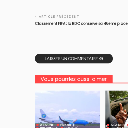
ARTICLE PRÉCÉDENT
Classement FIFA : la RDC conserve sa 46ème place
LAISSER UN COMMENTAIRE
Vous pourriez aussi aimer
A LA UNE
PRIORITE
A LA UNE
PROVINCES
SOCIÉTÉ
PRIORITE