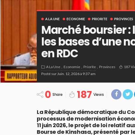
A LA UNE
ECONOMIE
PRIORITE
PROVINCES
Marché boursier :
les bases d’une no
en RDC
A La Une
Economie
Priorite
Provinces
187 V
Posté sur
Juin. 12, 2026 à 9:37 am
0
187
Share
Views
La République démocratique du Con
processus de modernisation économ
11 juin 2026, le projet de loi relatif
Bourse de Kinshasa, présenté par 