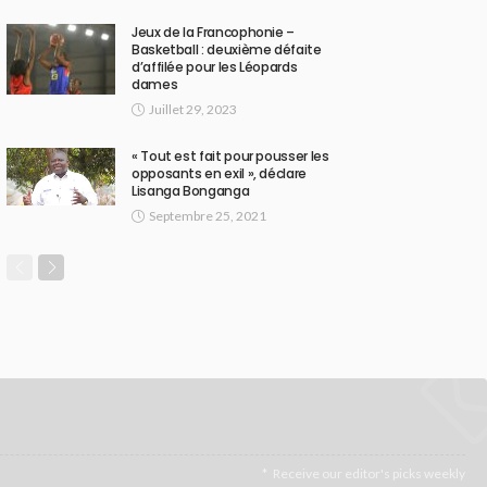
Jeux de la Francophonie –
Basketball : deuxième défaite
d’affilée pour les Léopards
dames
Juillet 29, 2023
« Tout est fait pour pousser les
opposants en exil », déclare
Lisanga Bonganga
Septembre 25, 2021
Receive our editor's picks weekly