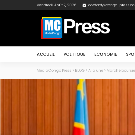
Vendredi, Août 7, 2026
contact@congo-press.c
ACCUEIL
POLITIQUE
ECONOMIE
SPO
MediaCongo Press
>
BLOG
>
A la une
>
Marché boursier