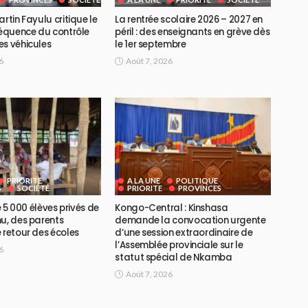
artin Fayulu critique le
La rentrée scolaire 2026 – 2027 en
réquence du contrôle
péril : des enseignants en grève dès
es véhicules
le 1er septembre
6
Août 7, 2026
PRIORITE
A LA UNE
POLITIQUE
S
SOCIÉTÉ
PRIORITE
PROVINCES
de 5 000 élèves privés de
Kongo-Central : Kinshasa
u, des parents
demande la convocation urgente
 retour des écoles
d’une session extraordinaire de
l’Assemblée provinciale sur le
6
statut spécial de Nkamba
Août 7, 2026