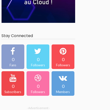
Stay Connected
0
0
0
Fans
Followers
Followers
0
0
0
Subscribers
Followers
Members
- Advertisement -