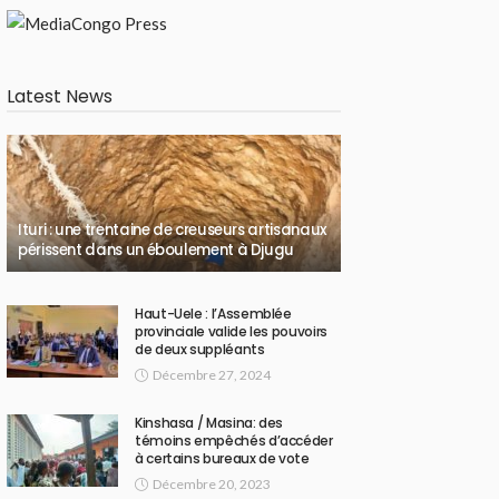
Latest News
Ituri : une trentaine de creuseurs artisanaux
périssent dans un éboulement à Djugu
Haut-Uele : l’Assemblée
provinciale valide les pouvoirs
de deux suppléants
Décembre 27, 2024
Kinshasa / Masina: des
témoins empêchés d’accéder
à certains bureaux de vote
Décembre 20, 2023