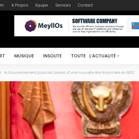
om
A Propos
Equipe
Services
Contact
RT
MUSIQUE
INSOLITE
TOUTE L’ACTUALITÉ
 : le Gouvernement pose les bases d’une nouvelle ère financière en RDC