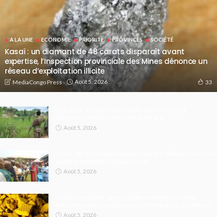
A LA UNE
ECONOMIE
PRIORITE
PROVINCES
SOCIÉTÉ
Kasaï : un diamant de 48 carats disparaît avant
expertise, l’Inspection provinciale des Mines dénonce un
réseau d’exploitation illicite
Août 5, 2026
MediaCongo Press
33
Ituri : 11 ex-otages libérés après des offensives
conjointes FARDC-UPDF contre les ADF
Août 5, 2026
Kindu : les professeurs boycottent les délibérations pour
exiger le paiement de leur prime
Août 5, 2026
Cobalt congolais : les sociétés minières chinoises
réfutent les accusations de contamination à l’uranium
Août 5, 2026