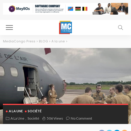
MediaCongo Press
>
BLOG
>
A la une
>
A LA UNE
SOCIÉTÉ
A La Une
Société
506 Views
No Comment