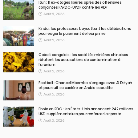
Ituri : 11 ex-otages libérés après des offensives
conjointes FARDC-UPDF contre les ADF
Août 5, 2026
Kindu : les professeurs boycottent les délibérations
pour exiger le paiement de leur prime
Août 5, 2026
Cobalt congolais : les sociétés minières chinoises
réfutent les accusations de contamination à
l’uranium
Août 5, 2026
Football : Chancel Mbemba s’engage avec Al Diriyah
et poursuit sa carrière en Arabie saoudite
Août 5, 2026
Ebola en RDC : les États-Unis annoncent 242 millions
USD supplémentaires pour renforcer la riposte
Août 5, 2026