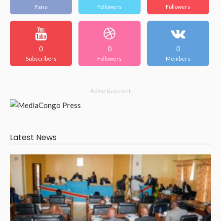
Fans
Followers
Followers
0
0
0
Subscribers
Followers
Members
- Advertisement -
Latest News